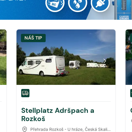
NÁŠ TIP
Stellplatz Adršpach a
Rozkoš
Přehrada Rozkoš - U hráze
,
Česká Skalice