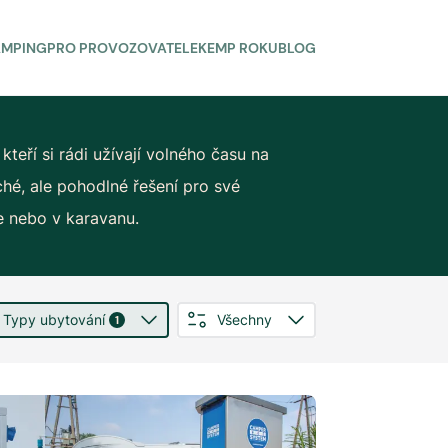
AMPING
PRO PROVOZOVATELE
KEMP ROKU
BLOG
, kteří si rádi užívají volného času na
ché, ale pohodlné řešení pro své
 nebo v karavanu.
Typy ubytování
Všechny
1