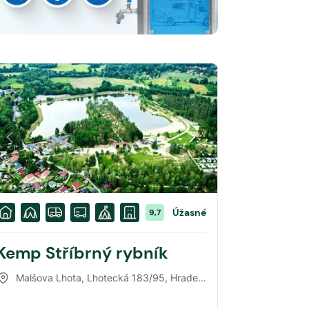
Úžasné
9,7
Kemp Stříbrný rybník
Malšova Lhota, Lhotecká 183/95
,
Hradec Králové