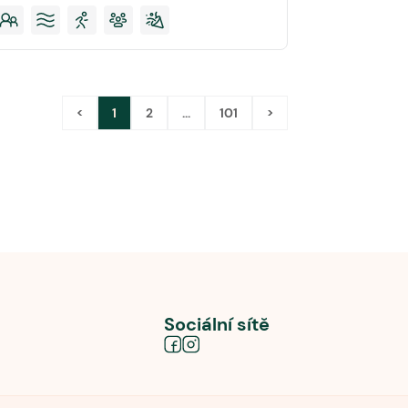
<
1
2
...
101
>
Sociální sítě