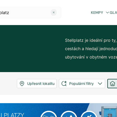
KEMPY
GL
Stellplatz je ideální pro ty
cestách a hledají jednodu
ubytování v obytném voze
Upřesnit lokalitu
Populární filtry