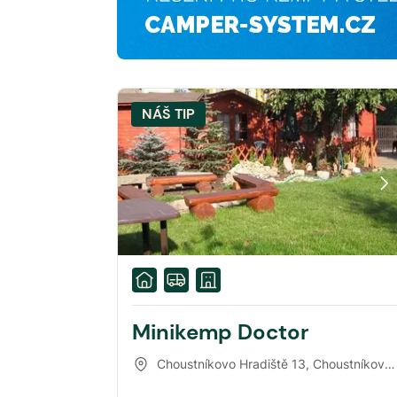
NÁŠ TIP
Minikemp Doctor
Choustníkovo Hradiště 13
,
Choustníkovo Hradiště