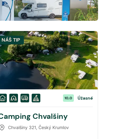
NÁŠ TIP
Úžasné
10,0
Camping Chvalšiny
Chvalšiny 321
,
Český Krumlov