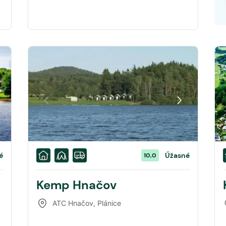
é
Úžasné
10,0
Kemp Hnačov
ATC Hnačov
,
Plánice