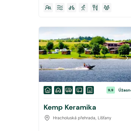
Úžasn
9,9
Kemp Keramika
Hracholuská přehrada
,
Líšťany