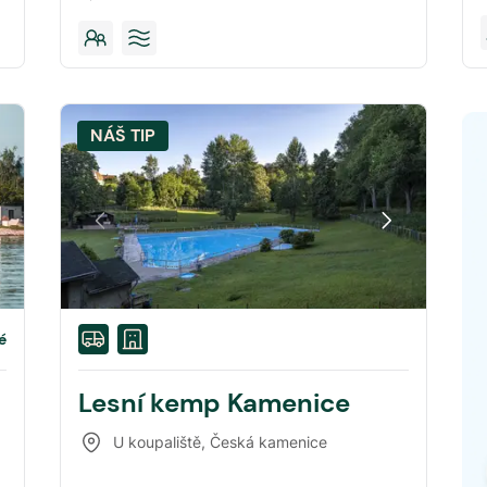
NÁŠ TIP
é
Lesní kemp Kamenice
U koupaliště
,
Česká kamenice