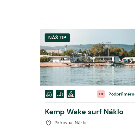
NÁŠ TIP
Podprůměrn
1,0
Kemp Wake surf Náklo
Pískovna
,
Náklo