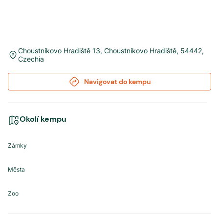
Choustníkovo Hradiště 13
,
Choustníkovo Hradiště
,
54442
,
Czechia
Navigovat do kempu
Okolí kempu
Zámky
Města
Zoo