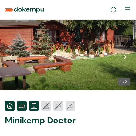
1
/
3
Minikemp Doctor