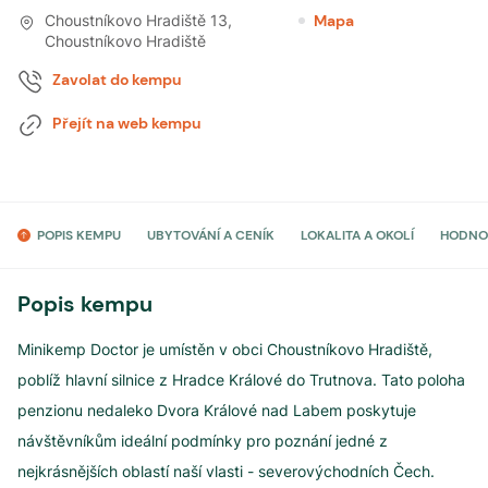
Choustníkovo Hradiště 13
,
Mapa
Choustníkovo Hradiště
Zavolat do kempu
Přejít na web kempu
POPIS KEMPU
UBYTOVÁNÍ A CENÍK
LOKALITA A OKOLÍ
HODNO
Popis kempu
Minikemp Doctor je umístěn v obci Choustníkovo Hradiště,
poblíž hlavní silnice z Hradce Králové do Trutnova. Tato poloha
penzionu nedaleko Dvora Králové nad Labem poskytuje
návštěvníkům ideální podmínky pro poznání jedné z
nejkrásnějších oblastí naší vlasti - severovýchodních Čech.