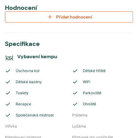
Hodnocení
Přidat hodnocení
Specifikace
Vybavení kempu
Úschovna kol
Dětské hřiště
Dětské bazény
WiFi
Toalety
Parkoviště
Recepce
Ohniště
Společenská místnost
Prádelna
Vířivka
Lyžárna
Přebalovací místnost
Přístupné pro vozíčkáře