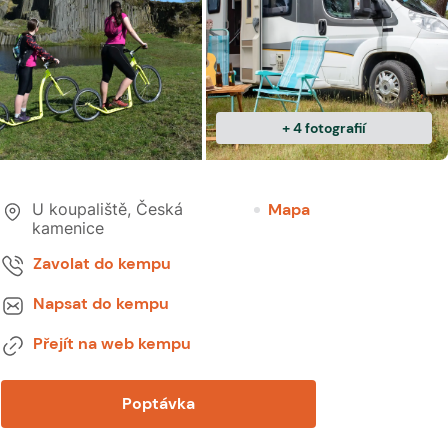
+
4
fotografií
U koupaliště
,
Česká
Mapa
kamenice
Zavolat do kempu
Napsat do kempu
Přejít na web kempu
Poptávka