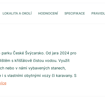
LOKALITA A OKOLÍ
HODNOCENÍ
SPECIFIKACE
PRAVID
o parku České Švýcarsko. Od jara 2024 pro
štěm s křišťálově čistou vodou. Využít
ech nebo v námi vybavených stanech,
 i s vlastními obytnými vozy či karavany. S
více