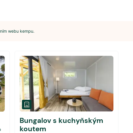
álním webu kempu.
Bungalov s kuchyňským
koutem
o