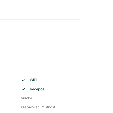
WiFi
Recepce
Vířivka
Přebalovací místnost