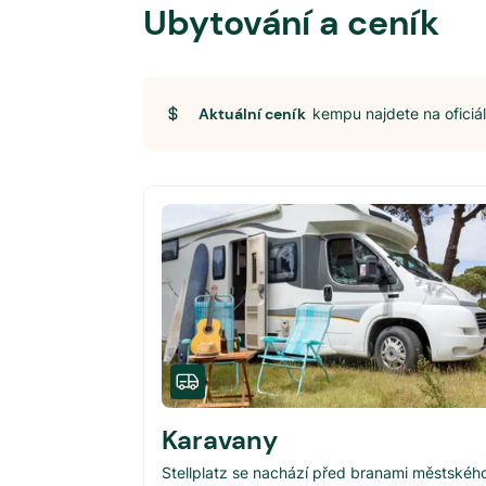
Ubytování a ceník
Aktuální ceník
kempu najdete na ofici
Karavany
Stellplatz se nachází před branami městskéh