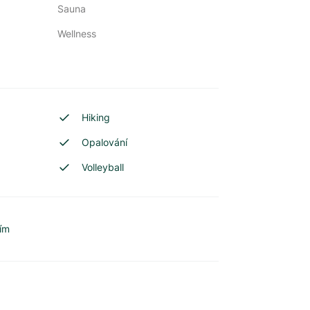
Sauna
Wellness
Hiking
Opalování
Volleyball
ním