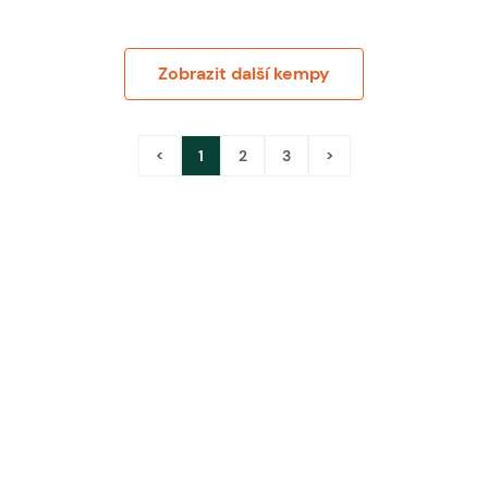
Zobrazit další kempy
<
1
2
3
>