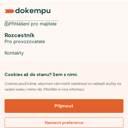
Přihlášení pro majitele
Rozcestník
Pro provozovatele
Kontakty
Sociální sítě
Cookies až do stanu? Sem s nimi.
Cookies používáme, abychom vám mohli nabídnout co nejlepší služby na
našem webu i mimo něj. Přečtěte si více informací.
©
2026
Dokempu.cz. Všechna práva vyhrazena.
Přijmout
Obchodní podmínky
Zpracování osobních údajů
Souhlas se zpracováním osobních údajů
Pravidla soutěže Kemp roku
Nastavit preference
Pravidla pro recenze
Zobrazit mapu
Optimalizace pro vyhledávání