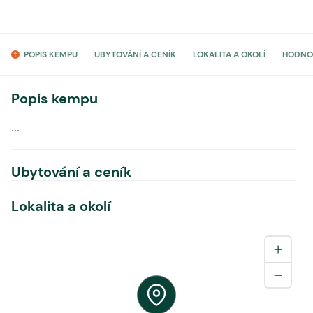
POPIS KEMPU
UBYTOVÁNÍ A CENÍK
LOKALITA A OKOLÍ
HODNO
Popis kempu
...
Ubytování a ceník
Lokalita a okolí