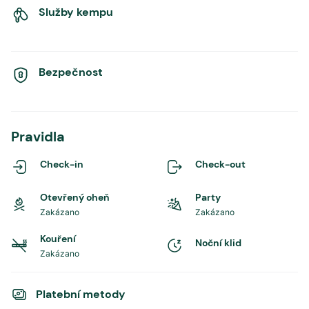
Služby kempu
Bezpečnost
Pravidla
Check-in
Check-out
Otevřený oheň
Party
Zakázano
Zakázano
Kouření
Noční klid
Zakázano
Platební metody