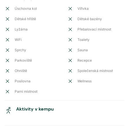
Úschovna kol
Vířivka
Dětské hřiště
Dětské bazény
Lyžárna
Přebalovací místnost
WiFi
Toalety
Sprchy
Sauna
Parkoviště
Recepce
Ohniště
Společenská místnost
Posilovna
Wellness
Parní místnost
Aktivity v kempu