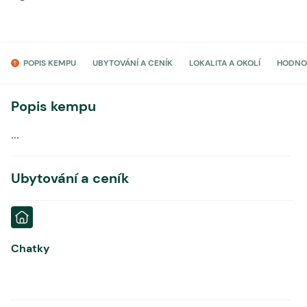
POPIS KEMPU
UBYTOVÁNÍ A CENÍK
LOKALITA A OKOLÍ
HODNO
Popis kempu
...
Ubytování a ceník
Chatky