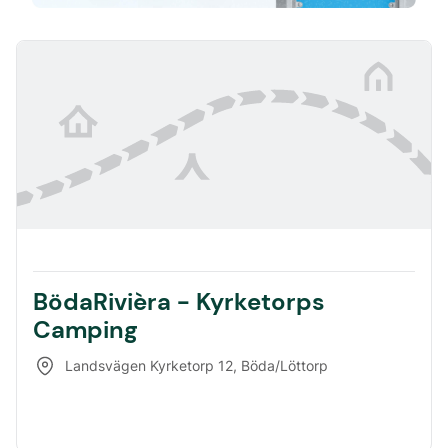
BödaRivièra - Kyrketorps
Camping
Landsvägen Kyrketorp 12
,
Böda/Löttorp