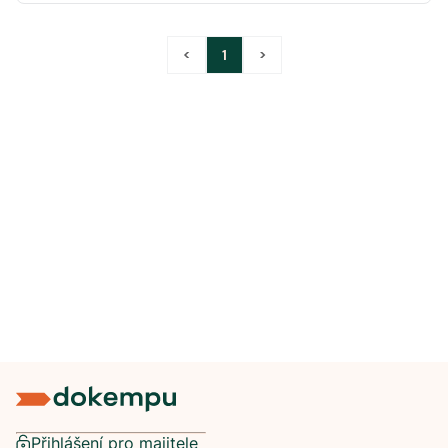
<
1
>
Přihlášení pro majitele