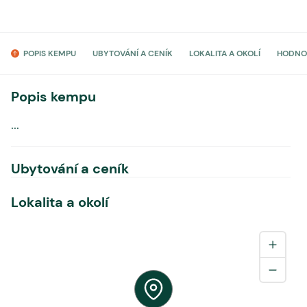
POPIS KEMPU
UBYTOVÁNÍ A CENÍK
LOKALITA A OKOLÍ
HODNO
Popis kempu
...
Ubytování a ceník
Lokalita a okolí