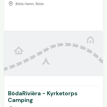
Böda Hamn
,
Böda
BödaRivièra - Kyrketorps
Camping