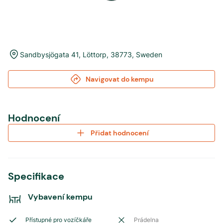
Sandbysjögata 41
,
Löttorp
,
38773
,
Sweden
Navigovat do kempu
Hodnocení
Přidat hodnocení
Specifikace
Vybavení kempu
Přístupné pro vozíčkáře
Prádelna