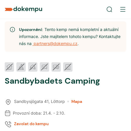
Upozornění:
Tento kemp nemá kompletní a aktuální
informace. Jste majitelem tohoto kempu? Kontaktujte
nás na
partners@dokempu.cz
.
Sandbybadets Camping
Sandbysjögata 41
,
Löttorp
Mapa
Provozní doba:
21.4.
-
2.10.
Zavolat do kempu