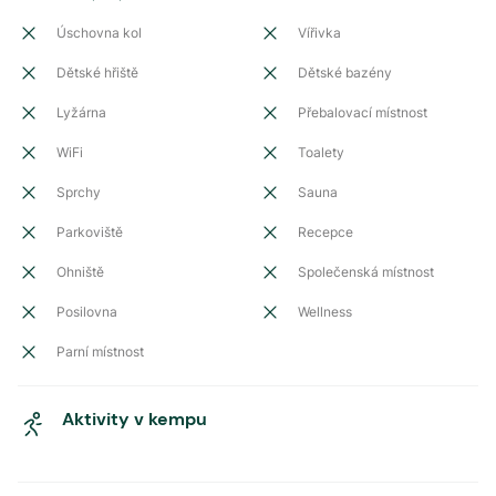
Úschovna kol
Vířivka
Dětské hřiště
Dětské bazény
Lyžárna
Přebalovací místnost
WiFi
Toalety
Sprchy
Sauna
Parkoviště
Recepce
Ohniště
Společenská místnost
Posilovna
Wellness
Parní místnost
Aktivity v kempu