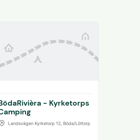
BödaRivièra - Kyrketorps
Camping
Landsvägen Kyrketorp 12
,
Böda/Löttorp