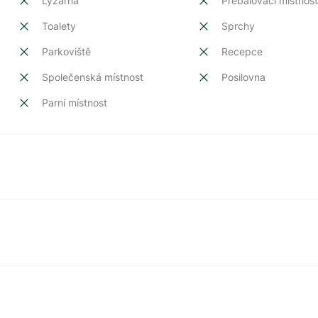
Lyžárna
Přebalovací místnos
Toalety
Sprchy
Parkoviště
Recepce
Společenská místnost
Posilovna
Parní místnost