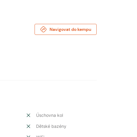
Navigovat do kempu
Úschovna kol
Dětské bazény