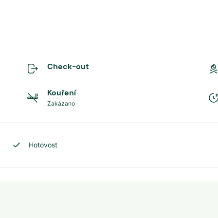
Check-out
Kouření
Zakázano
Hotovost