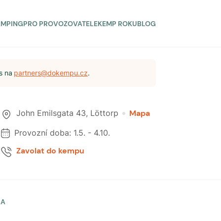
AMPING
PRO PROVOZOVATELE
KEMP ROKU
BLOG
s na
partners@dokempu.cz
.
John Emilsgata 43
,
Löttorp
Mapa
Provozní doba:
1.5.
-
4.10.
Zavolat do kempu
LA