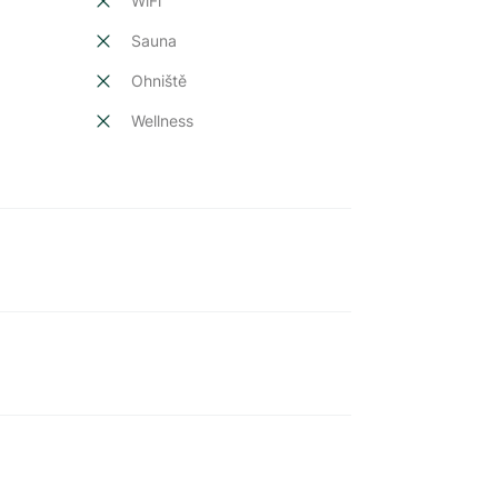
t
WiFi
Sauna
Ohniště
Wellness