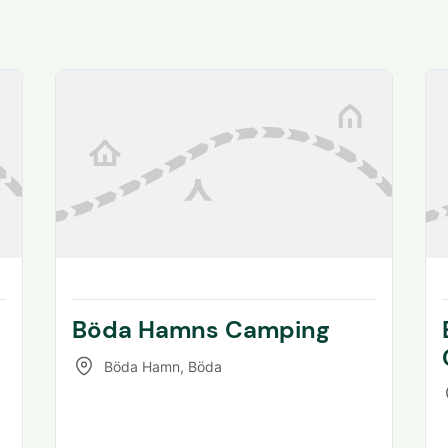
Böda Hamns Camping
Böda Hamn
,
Böda