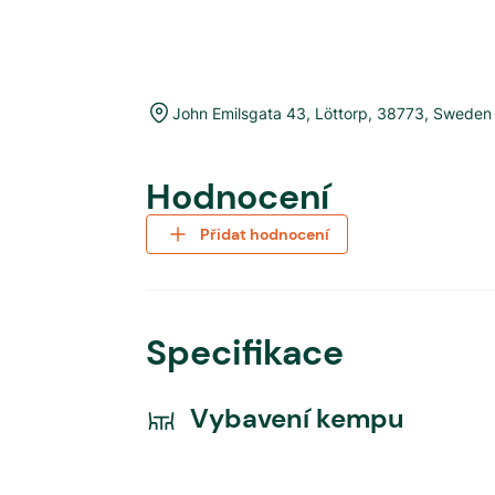
John Emilsgata 43
,
Löttorp
,
38773
,
Sweden
Hodnocení
Přidat hodnocení
Specifikace
Vybavení kempu