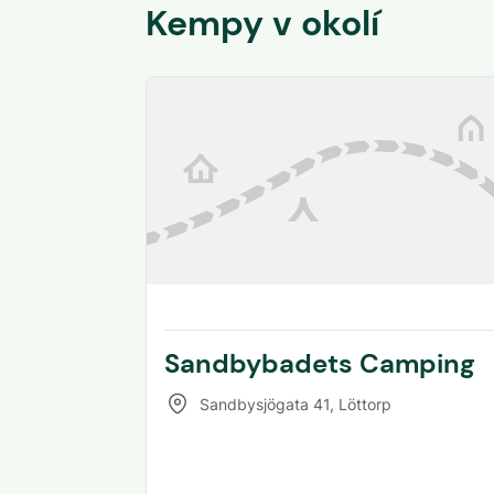
Kempy v okolí
Sandbybadets Camping
Sandbysjögata 41
,
Löttorp