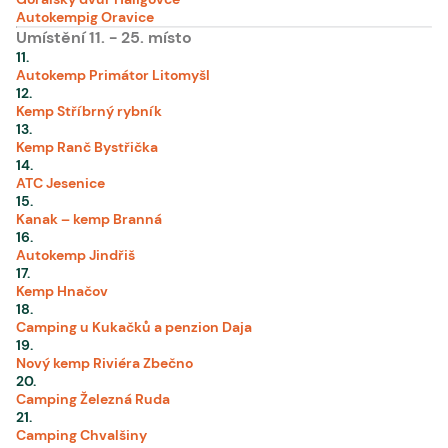
Autokempig Oravice
Umístění 11. - 25. místo
11
.
Autokemp Primátor Litomyšl
12
.
Kemp Stříbrný rybník
13
.
Kemp Ranč Bystřička
14
.
ATC Jesenice
15
.
Kanak – kemp Branná
16
.
Autokemp Jindřiš
17
.
Kemp Hnačov
18
.
Camping u Kukačků a penzion Daja
19
.
Nový kemp Riviéra Zbečno
20
.
Camping Železná Ruda
21
.
Camping Chvalšiny