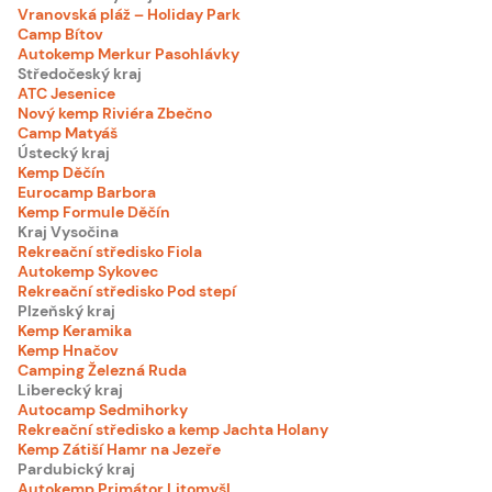
Vranovská pláž – Holiday Park
Camp Bítov
Autokemp Merkur Pasohlávky
Středočeský kraj
ATC Jesenice
Nový kemp Riviéra Zbečno
Camp Matyáš
Ústecký kraj
Kemp Děčín
Eurocamp Barbora
Kemp Formule Děčín
Kraj Vysočina
Rekreační středisko Fiola
Autokemp Sykovec
Rekreační středisko Pod stepí
Plzeňský kraj
Kemp Keramika
Kemp Hnačov
Camping Železná Ruda
Liberecký kraj
Autocamp Sedmihorky
Rekreační středisko a kemp Jachta Holany
Kemp Zátiší Hamr na Jezeře
Pardubický kraj
Autokemp Primátor Litomyšl