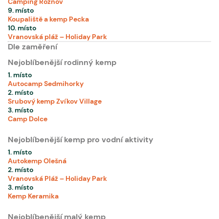
Camping Rožnov
9
. místo
Koupaliště a kemp Pecka
10
. místo
Vranovská pláž – Holiday Park
Dle zaměření
Nejoblíbenější rodinný kemp
1. místo
Autocamp Sedmihorky
2. místo
Srubový kemp Zvíkov Village
3. místo
Camp Dolce
Nejoblíbenější kemp pro vodní aktivity
1. místo
Autokemp Olešná
2. místo
Vranovská Pláž – Holiday Park
3. místo
Kemp Keramika
Nejoblíbenější malý kemp