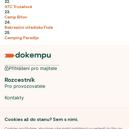
22
.
ATC Trusalová
23
.
Camp Bítov
24
.
Rekreační středisko Fiola
25
.
Camping Paradijs
Přihlášení pro majitele
Rozcestník
Pro provozovatele
Kontakty
Sociální sítě
Cookies až do stanu? Sem s nimi.
Cookies používáme, abychom vám mohli nabídnout co nejlepší služby na