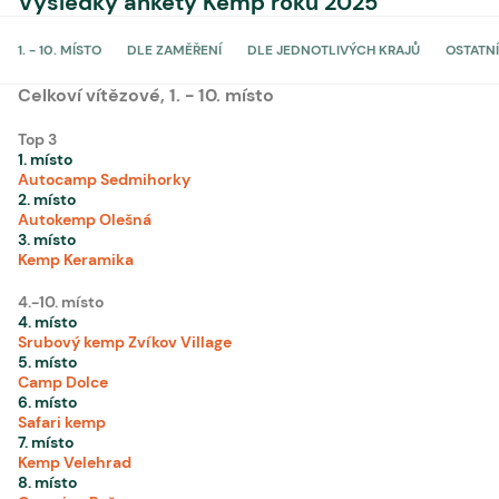
Výsledky ankety Kemp roku 2025
1. - 10. MÍSTO
DLE ZAMĚŘENÍ
DLE JEDNOTLIVÝCH KRAJŮ
OSTATNÍ
Celkoví vítězové, 1. - 10. místo
Top 3
1
. místo
Autocamp Sedmihorky
2
. místo
Autokemp Olešná
3
. místo
Kemp Keramika
4.-10. místo
4
. místo
Srubový kemp Zvíkov Village
5
. místo
Camp Dolce
6
. místo
Safari kemp
7
. místo
Kemp Velehrad
8
. místo