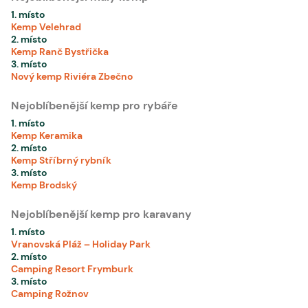
1. místo
Kemp Velehrad
2. místo
Kemp Ranč Bystřička
3. místo
Nový kemp Riviéra Zbečno
Nejoblíbenější kemp pro rybáře
1. místo
Kemp Keramika
2. místo
Kemp Stříbrný rybník
3. místo
Kemp Brodský
Nejoblíbenější kemp pro karavany
1. místo
Vranovská Pláž – Holiday Park
2. místo
Camping Resort Frymburk
3. místo
Camping Rožnov