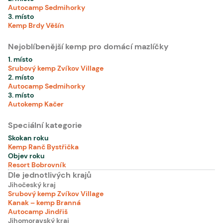
Autocamp Sedmihorky
3. místo
Kemp Brdy Věšín
Nejoblíbenější kemp pro domácí mazlíčky
1. místo
Srubový kemp Zvíkov Village
2. místo
Autocamp Sedmihorky
3. místo
Autokemp Kačer
Speciální kategorie
Skokan roku
Kemp Ranč Bystřička
Objev roku
Resort Bobrovník
Dle jednotlivých krajů
Jihočeský kraj
Srubový kemp Zvíkov Village
Kanak – kemp Branná
Autocamp Jindřiš
Jihomoravský kraj