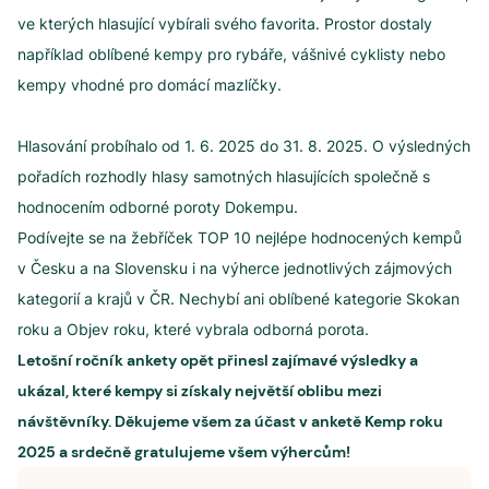
ve kterých hlasující vybírali svého favorita. Prostor dostaly
například oblíbené kempy pro rybáře, vášnivé cyklisty nebo
kempy vhodné pro domácí mazlíčky.
Hlasování probíhalo od 1. 6. 2025 do 31. 8. 2025. O výsledných
pořadích rozhodly hlasy samotných hlasujících společně s
hodnocením odborné poroty Dokempu.
Podívejte se na žebříček TOP 10 nejlépe hodnocených kempů
v Česku a na Slovensku i na výherce jednotlivých zájmových
kategorií a krajů v ČR. Nechybí ani oblíbené kategorie Skokan
roku a Objev roku, které vybrala odborná porota.
Letošní ročník ankety opět přinesl zajímavé výsledky a
ukázal, které kempy si získaly největší oblibu mezi
návštěvníky. Děkujeme všem za účast v anketě Kemp roku
2025 a srdečně gratulujeme všem výhercům!