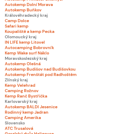
Autokemp Dolní Morava
Autokemp Buňkov
Královéhradecký kraj
Camp Dolce
Safari kemp
Koupaliště a kemp Pecka
Olomoucký kraj
IN LIFE kemp Litovel
Autocamping Bobrovník
Kemp Wake surf Náklo
Moravskoslezský kraj
Autokemp Olešná
Autokemp Budišov nad Budišovkou
Autokemp Frenštát pod Radhoštěm
Zlínský kraj
Kemp Velehrad
Camping Rožnov
Kemp Ranč Bystřička
Karlovarský kraj
Autokemp BALDI Jesenice
Rodinný kemp Jadran
Camping Amerika
Slovensko
ATC Trusalová
Goralský dvůr Haligovce