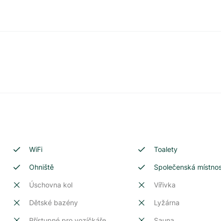
WiFi
Toalety
Ohniště
Společenská místno
Úschovna kol
Vířivka
Dětské bazény
Lyžárna
Přístupné pro vozíčkáře
Sauna