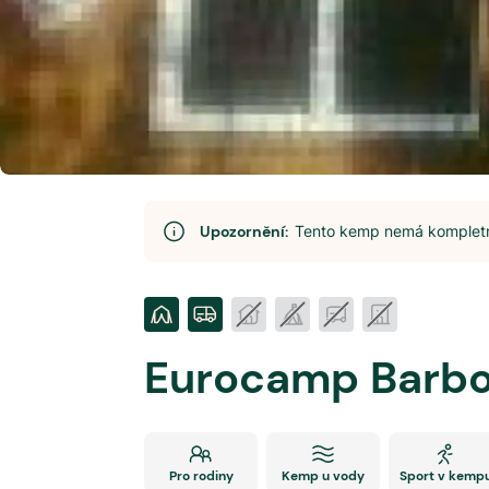
Upozornění:
Tento kemp nemá kompletní
Eurocamp Barbo
Pro rodiny
Kemp u vody
Sport v kemp