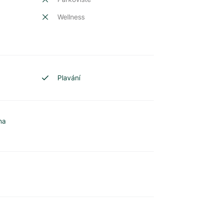
Wellness
Plavání
na