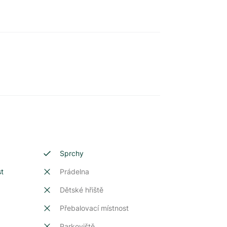
Sprchy
st
Prádelna
Dětské hřiště
Přebalovací místnost
Parkoviště