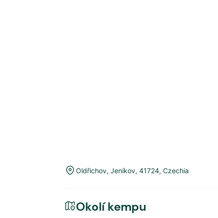
Oldřichov
,
Jeníkov
,
41724
,
Czechia
Okolí kempu