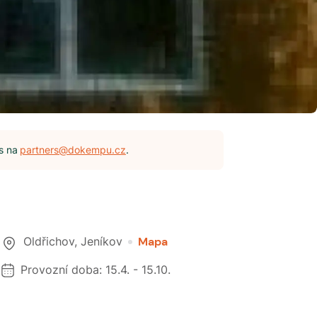
s na
partners@dokempu.cz
.
Oldřichov
,
Jeníkov
Mapa
Provozní doba:
15.4.
-
15.10.