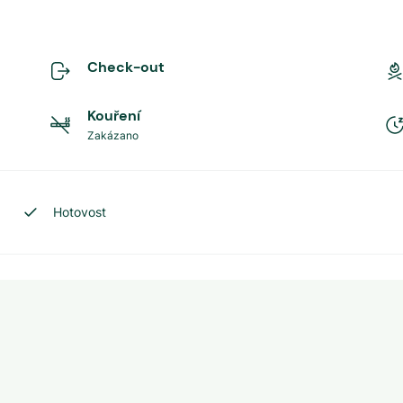
Check-out
Kouření
Zakázano
Hotovost