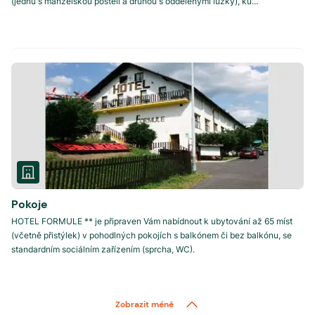
(jednu s manželskou postelí a druhou s oddělenými lůžky), ku...
Pokoje
HOTEL FORMULE ** je připraven Vám nabídnout k ubytování až 65 míst
(včetně přistýlek) v pohodlných pokojích s balkónem či bez balkónu, se
standardním sociálním zařízením (sprcha, WC).
Zobrazit méně