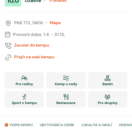
10,0
Úžasné
4
recenze
Pěší 113
,
Děčín
Mapa
Provozní doba:
1.4.
-
31.10.
Zavolat do kempu
Přejít na web kempu
Pro rodiny
Kemp u vody
Bazén
Sport v kempu
Restaurace
Pro skupiny
POPIS KEMPU
UBYTOVÁNÍ A CENÍK
LOKALITA A OKOLÍ
HODNO