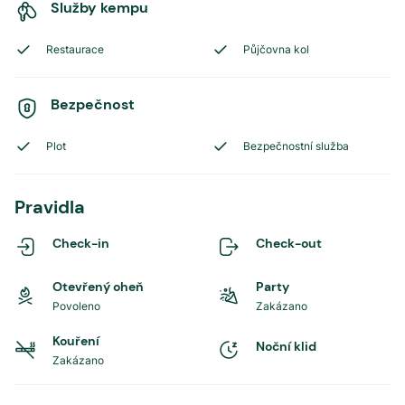
Služby kempu
Restaurace
Půjčovna kol
Bezpečnost
Plot
Bezpečnostní služba
Pravidla
Check-in
Check-out
Otevřený oheň
Party
Povoleno
Zakázano
Kouření
Noční klid
Zakázano