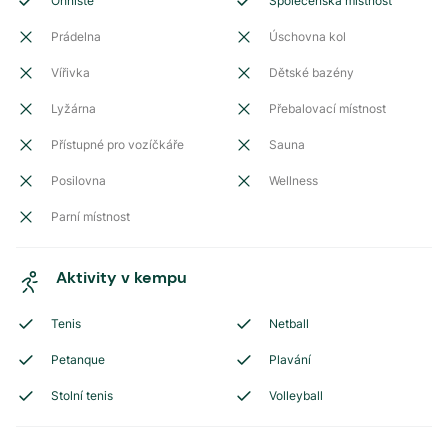
Ohniště
Společenská místnost
Prádelna
Úschovna kol
Vířivka
Dětské bazény
Lyžárna
Přebalovací místnost
Přístupné pro vozíčkáře
Sauna
Posilovna
Wellness
Parní místnost
Aktivity v kempu
Tenis
Netball
Petanque
Plavání
Stolní tenis
Volleyball