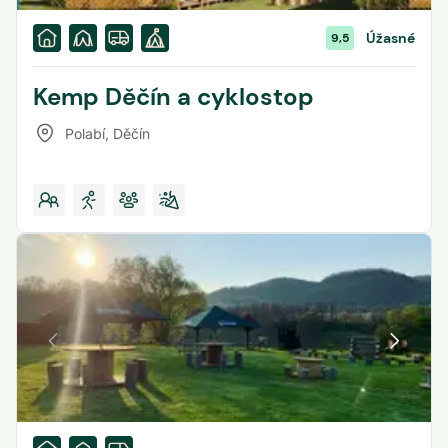
Úžasné
9,5
Kemp Děčín a cyklostop
Polabí
,
Děčín