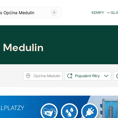
KEMPY
GL
 Medulin
Općina Medulin
Populární filtry