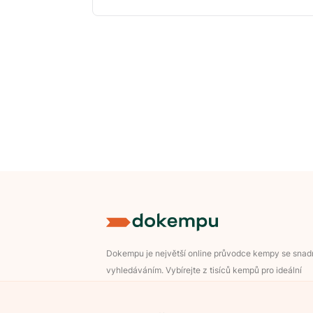
Dokempu je největší online průvodce kempy se sna
vyhledáváním. Vybírejte z tisíců kempů pro ideální
dovolenou v přírodě.
Přihlášení pro majitele