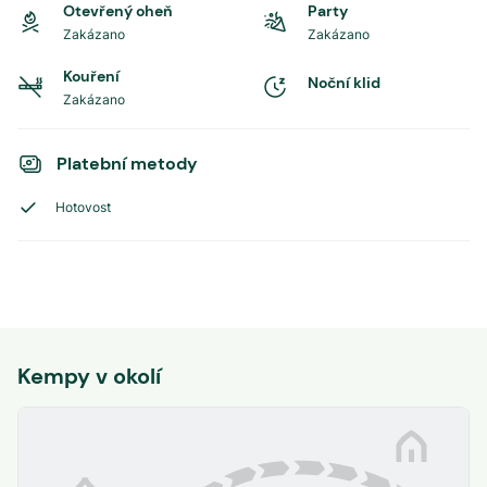
Otevřený oheň
Party
Zakázano
Zakázano
Kouření
Noční klid
Zakázano
Platební metody
Hotovost
Kempy v okolí