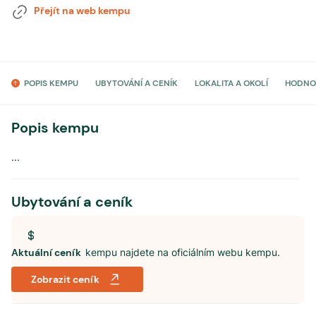
Přejít na web kempu
POPIS KEMPU
UBYTOVÁNÍ A CENÍK
LOKALITA A OKOLÍ
HODNO
Popis kempu
...
Ubytování a ceník
Aktuální ceník
kempu najdete na oficiálním webu kempu.
Zobrazit ceník