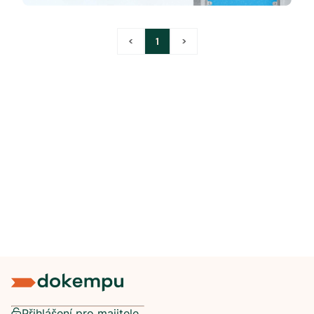
<
1
>
Přihlášení pro majitele