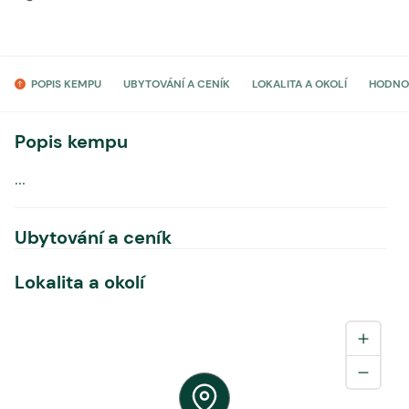
POPIS KEMPU
UBYTOVÁNÍ A CENÍK
LOKALITA A OKOLÍ
HODNO
Popis kempu
...
Ubytování a ceník
Lokalita a okolí