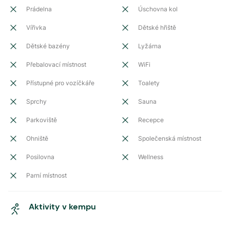
Prádelna
Úschovna kol
Vířivka
Dětské hřiště
Dětské bazény
Lyžárna
Přebalovací místnost
WiFi
Přístupné pro vozíčkáře
Toalety
Sprchy
Sauna
Parkoviště
Recepce
Ohniště
Společenská místnost
Posilovna
Wellness
Parní místnost
Aktivity v kempu