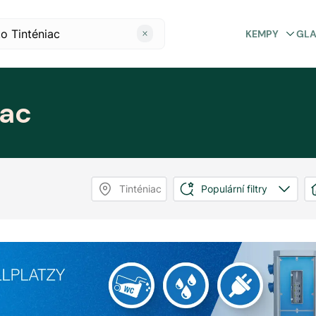
KEMPY
GL
iac
Tinténiac
Populární filtry