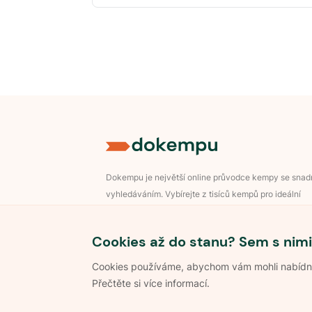
Dokempu je největší online průvodce kempy se sna
vyhledáváním. Vybírejte z tisíců kempů pro ideální
dovolenou v přírodě.
Přihlášení pro majitele
Cookies až do stanu? Sem s nimi
Cookies používáme, abychom vám mohli nabídnou
Přečtěte si více informací.
©
2026
Dokempu.cz. Všechna práva vyhrazena.