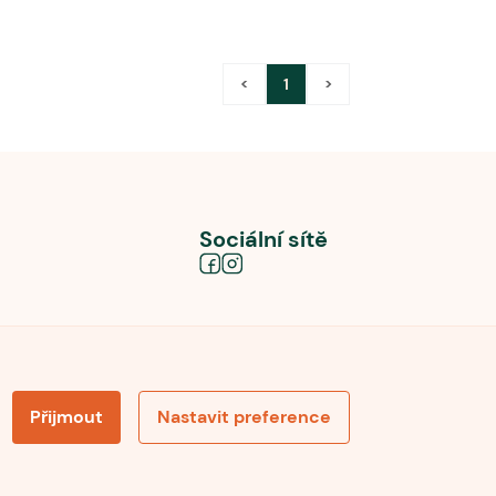
<
1
>
Sociální sítě
Přijmout
Nastavit preference
obních údajů
Souhlas se zpracováním osobních údajů
la pro recenze
Optimalizace pro vyhledávání