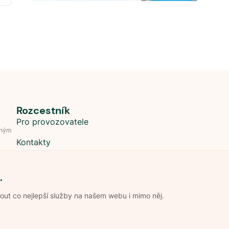
Rozcestník
Pro provozovatele
dným
Kontakty
.
t co nejlepší služby na našem webu i mimo něj.
Obchodní podmínky
Zpracování os
Pravidla soutěže Kemp roku
Pravid