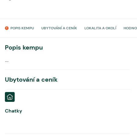
POPIS KEMPU
UBYTOVÁNÍ A CENÍK
LOKALITA A OKOLÍ
HODNO
Popis kempu
...
Ubytování a ceník
Chatky