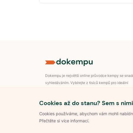
Dokempu je největší online průvodce kempy se sna
vyhledáváním. Vybírejte z tisíců kempů pro ideální
dovolenou v přírodě.
Přihlášení pro majitele
Cookies až do stanu? Sem s nimi
Cookies používáme, abychom vám mohli nabídnou
Přečtěte si více informací.
©
2026
Dokempu.cz. Všechna práva vyhrazena.