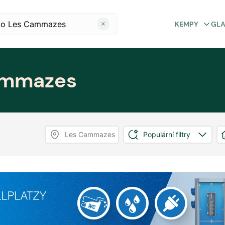
KEMPY
GL
ammazes
Les Cammazes
Populární filtry