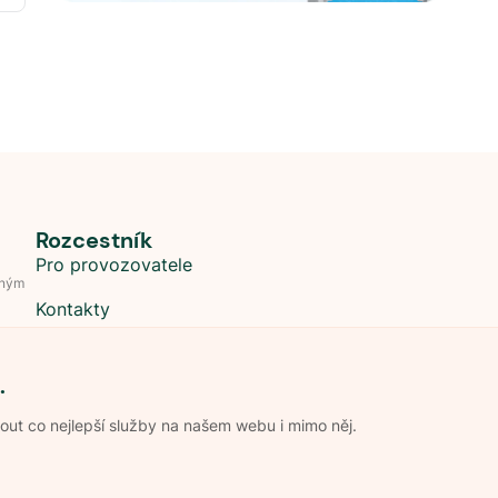
Rozcestník
Pro provozovatele
dným
Kontakty
.
t co nejlepší služby na našem webu i mimo něj.
Obchodní podmínky
Zpracování os
Pravidla soutěže Kemp roku
Pravid