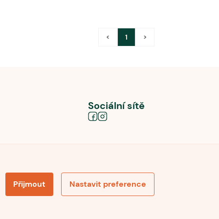
<
1
>
Sociální sítě
Přijmout
Nastavit preference
obních údajů
Souhlas se zpracováním osobních údajů
la pro recenze
Optimalizace pro vyhledávání