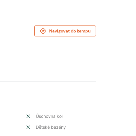
Navigovat do kempu
Úschovna kol
Dětské bazény