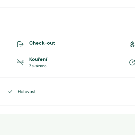
Check-out
Kouření
Zakázano
Hotovost