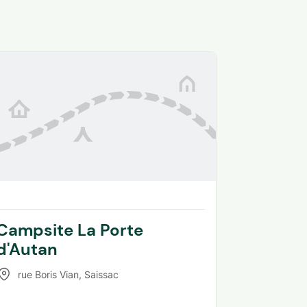
Campsite La Porte
d'Autan
rue Boris Vian
,
Saissac