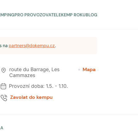
AMPING
PRO PROVOZOVATELE
KEMP ROKU
BLOG
s na
partners@dokempu.cz
.
route du Barrage
,
Les
Mapa
Cammazes
Provozní doba:
1.5.
-
1.10.
Zavolat do kempu
LA