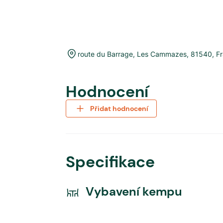
route du Barrage
,
Les Cammazes
,
81540
,
F
Hodnocení
Přidat hodnocení
Specifikace
Vybavení kempu