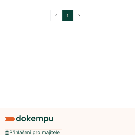
<
1
>
Přihlášení pro majitele