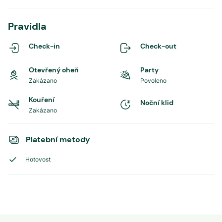
Pravidla
Check-in
Check-out
Otevřený oheň
Party
Zakázano
Povoleno
Kouření
Noční klid
Zakázano
Platební metody
Hotovost