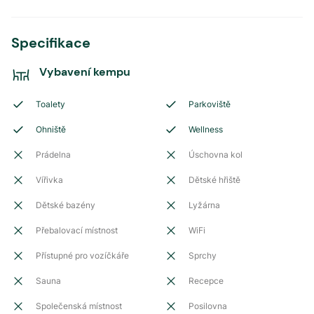
Specifikace
Vybavení kempu
Toalety
Parkoviště
Ohniště
Wellness
Prádelna
Úschovna kol
Vířivka
Dětské hřiště
Dětské bazény
Lyžárna
Přebalovací místnost
WiFi
Přístupné pro vozíčkáře
Sprchy
Sauna
Recepce
Společenská místnost
Posilovna