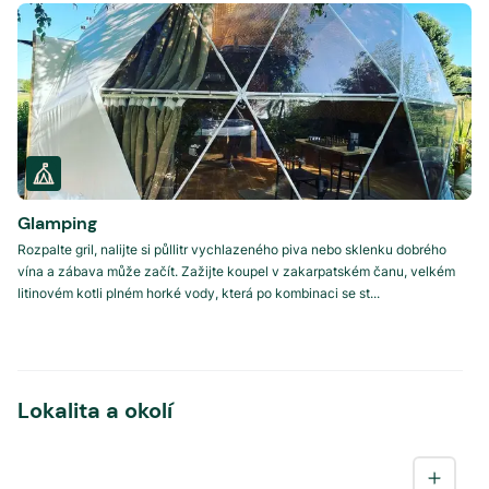
Glamping
Rozpalte gril, nalijte si půllitr vychlazeného piva nebo sklenku dobrého
vína a zábava může začít. Zažijte koupel v zakarpatském čanu, velkém
litinovém kotli plném horké vody, která po kombinaci se st...
Lokalita a okolí