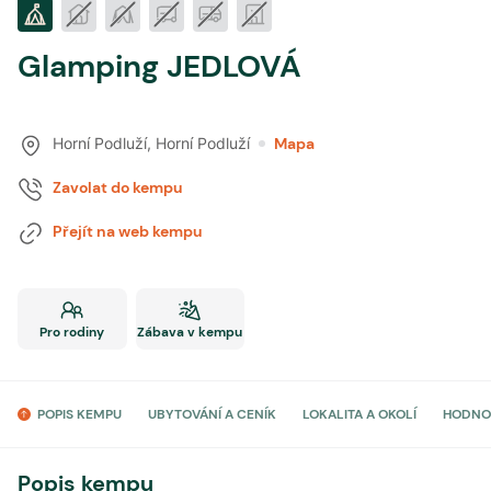
Glamping JEDLOVÁ
Horní Podluží
,
Horní Podluží
Mapa
Zavolat do kempu
Přejít na web kempu
Pro rodiny
Zábava v kempu
POPIS KEMPU
UBYTOVÁNÍ A CENÍK
LOKALITA A OKOLÍ
HODNO
Popis kempu