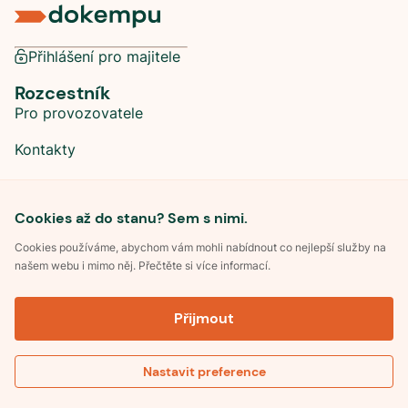
Přihlášení pro majitele
Rozcestník
Pro provozovatele
Kontakty
Sociální sítě
Cookies až do stanu? Sem s nimi.
Cookies používáme, abychom vám mohli nabídnout co nejlepší služby na
našem webu i mimo něj. Přečtěte si více informací.
©
2026
Dokempu.cz. Všechna práva vyhrazena.
Přijmout
Obchodní podmínky
Zpracování osobních údajů
Souhlas se zpracováním osobních údajů
Pravidla soutěže Kemp roku
Nastavit preference
Pravidla pro recenze
Kontakt
Optimalizace pro vyhledávání