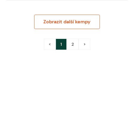
Zobrazit další kempy
<
1
2
>