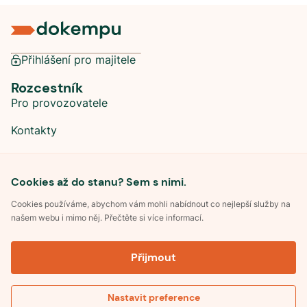
Přihlášení pro majitele
Rozcestník
Pro provozovatele
Kontakty
Sociální sítě
Cookies až do stanu? Sem s nimi.
Cookies používáme, abychom vám mohli nabídnout co nejlepší služby na
našem webu i mimo něj. Přečtěte si více informací.
©
2026
Dokempu.cz. Všechna práva vyhrazena.
Přijmout
Obchodní podmínky
Zpracování osobních údajů
Souhlas se zpracováním osobních údajů
Pravidla soutěže Kemp roku
Nastavit preference
Pravidla pro recenze
Zobrazit mapu