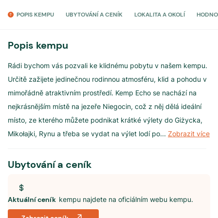
POPIS KEMPU
UBYTOVÁNÍ A CENÍK
LOKALITA A OKOLÍ
HODNO
Popis kempu
Rádi bychom vás pozvali ke klidnému pobytu v našem kempu.
Určitě zažijete jedinečnou rodinnou atmosféru, klid a pohodu v
mimořádně atraktivním prostředí. Kemp Echo se nachází na
nejkrásnějším místě na jezeře Niegocin, což z něj dělá ideální
místo, ze kterého můžete podnikat krátké výlety do Giżycka,
Mikołajki, Rynu a třeba se vydat na výlet lodí po
...
Zobrazit více
Ubytování a ceník
Aktuální ceník
kempu najdete na oficiálním webu kempu.