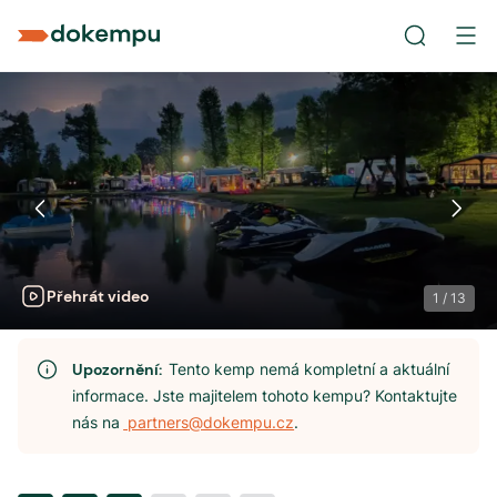
Přehrát video
1
/
13
Upozornění:
Tento kemp nemá kompletní a aktuální
informace. Jste majitelem tohoto kempu? Kontaktujte
nás na
partners@dokempu.cz
.