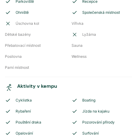
Parkoviště
Recepce
Ohniště
Společenská místnost
Úschovna kol
Vířivka
Dětské bazény
Lyžárna
Přebalovací místnost
Sauna
Posilovna
Wellness
Parní místnost
Aktivity v kempu
Cyklistka
Boating
Rybaření
Jízda na kajaku
Pouštění draka
Pozorování přírody
Opalování
Surfování