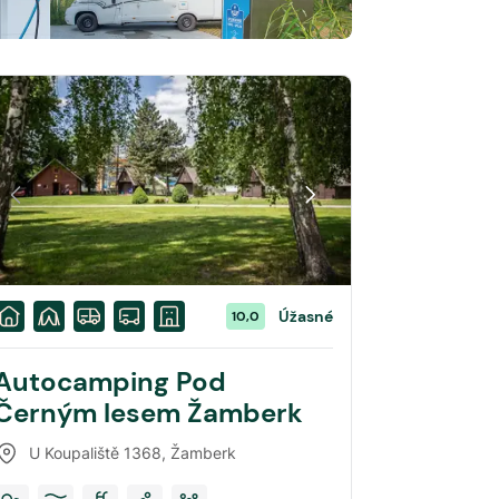
Úžasné
10,0
Autocamping Pod
Černým lesem Žamberk
U Koupaliště 1368
,
Žamberk