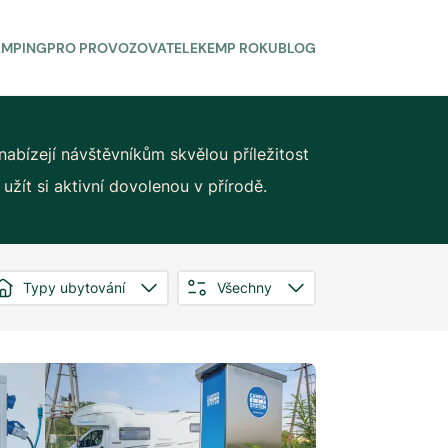
AMPING
PRO PROVOZOVATELE
KEMP ROKU
BLOG
abízejí návštěvníkům skvělou příležitost
žít si aktivní dovolenou v přírodě.
Typy ubytování
Všechny