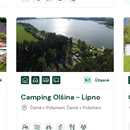
é
Úžasné
9,7
Camping Olšina - Lipno
Černá v Pošumaví
,
Černá v Pošumaví