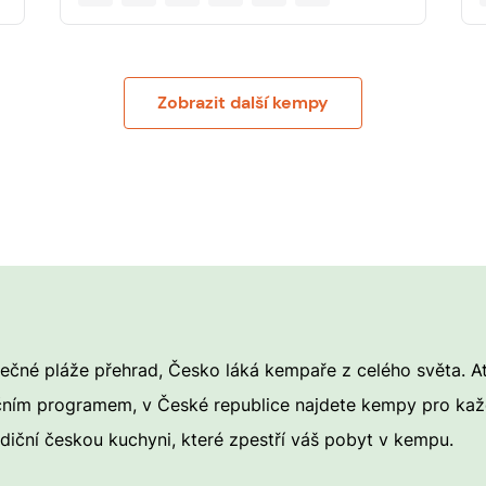
Zobrazit další kempy
sečné pláže přehrad, Česko láká kempaře z celého světa. Ať
ním programem, v České republice najdete kempy pro každ
radiční českou kuchyni, které zpestří váš pobyt v kempu.