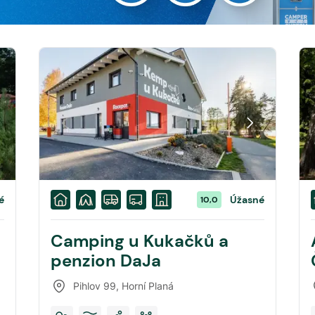
é
Úžasné
10,0
Camping u Kukačků a
penzion DaJa
Pihlov 99
,
Horní Planá