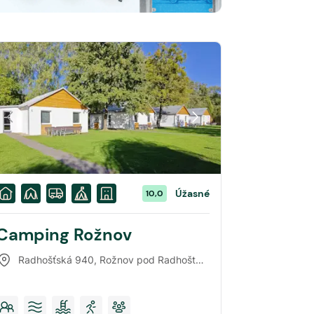
Úžasné
10,0
Camping Rožnov
Radhošťská 940
,
Rožnov pod Radhoštěm