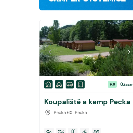
Úžasn
9,8
Koupaliště a kemp Pecka
Pecka 60
,
Pecka