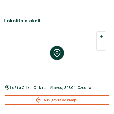
Lokalita a okolí
Kožlí u Orlíka
,
Orlík nad Vltavou
,
39804
,
Czechia
Navigovat do kempu