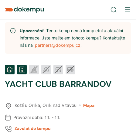
Upozornění:
Tento kemp nemá kompletní a aktuální
informace. Jste majitelem tohoto kempu? Kontaktujte
nás na
partners@dokempu.cz
.
YACHT CLUB BARRANDOV
Kožlí u Orlíka
,
Orlík nad Vltavou
Mapa
Provozní doba:
1.1.
-
1.1.
Zavolat do kempu