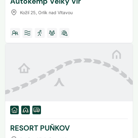
Autokemp Velký Vír
Kožlí 25
,
Orlík nad Vltavou
RESORT PUŇKOV