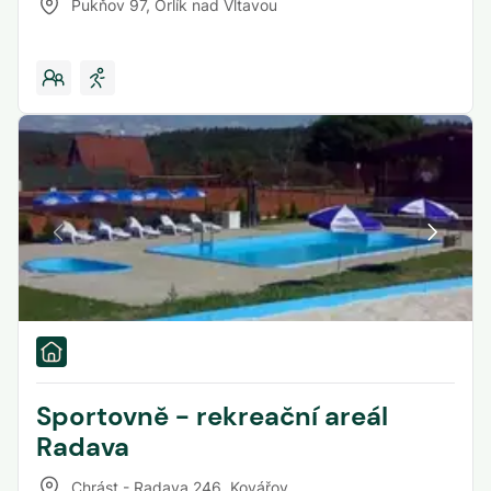
Pukňov 97
,
Orlík nad Vltavou
Sportovně - rekreační areál
Radava
Chrást - Radava 246
,
Kovářov