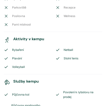
Parkoviště
Recepce
Posilovna
Wellness
Parní místnost
Aktivity v kempu
Rybaření
Netball
Plavání
Stolní tenis
Volleyball
Služby kempu
Povolení k rybolovu na
Půjčovna kol
prodej
Půjčovna sportovního