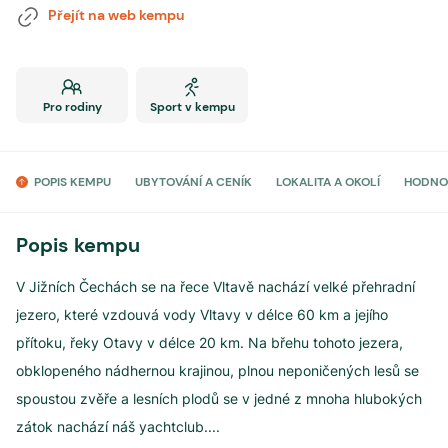
Přejít na web kempu
Pro rodiny
Sport v kempu
POPIS KEMPU
UBYTOVÁNÍ A CENÍK
LOKALITA A OKOLÍ
HODNO
Popis kempu
V Jižních Čechách se na řece Vltavě nachází velké přehradní
jezero, které vzdouvá vody Vltavy v délce 60 km a jejího
přítoku, řeky Otavy v délce 20 km. Na břehu tohoto jezera,
obklopeného nádhernou krajinou, plnou neponičených lesů se
spoustou zvěře a lesních plodů se v jedné z mnoha hlubokých
zátok nachází náš yachtclub.
...