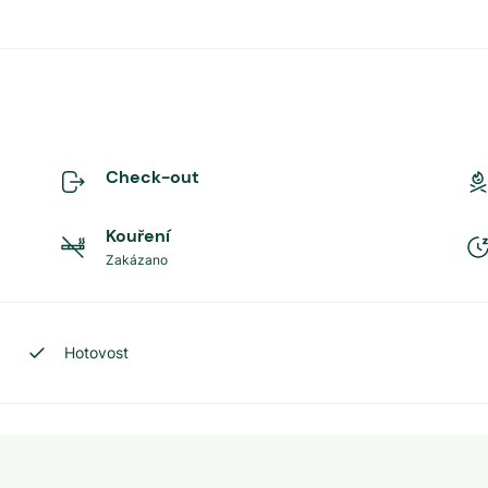
Check-out
Kouření
Zakázano
Hotovost