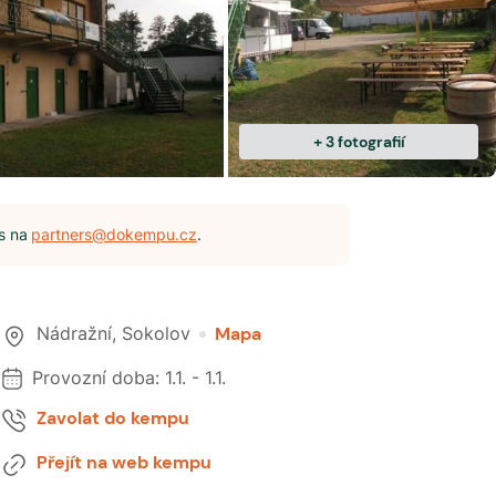
+
3
fotografií
s na
partners@dokempu.cz
.
Nádražní
,
Sokolov
Mapa
Provozní doba:
1.1.
-
1.1.
Zavolat do kempu
Přejít na web kempu