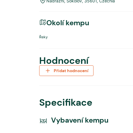
Nádražní
,
Sokolov
,
35601
,
Czechia
Okolí kempu
Řeky
Hodnocení
Přidat hodnocení
Specifikace
Vybavení kempu