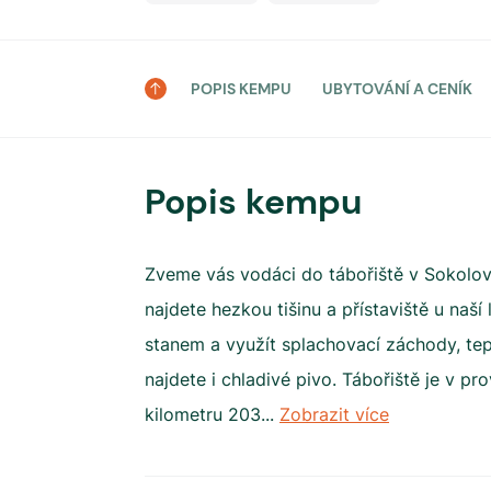
POPIS KEMPU
UBYTOVÁNÍ A CENÍK
Popis kempu
Zveme vás vodáci do tábořiště v Sokolov
najdete hezkou tišinu a přístaviště u naš
stanem a využít splachovací záchody, tep
najdete i chladivé pivo. Tábořiště je v pr
kilometru 203
...
Zobrazit více