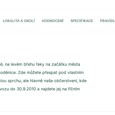
LOKALITA A OKOLÍ
HODNOCENÍ
SPECIFIKACE
PRAVID
ě, na levém břehu řeky na začátku města
í loděnice. Zde můžete přespat pod vlastním
lou sprchu, ale hlavně naše občerstvení, kde
ovozu do 30.9.2010 a najdete jej na říčním