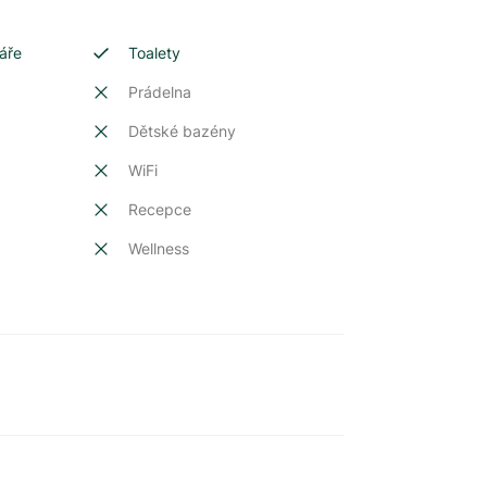
áře
Toalety
Prádelna
Dětské bazény
t
WiFi
Recepce
Wellness