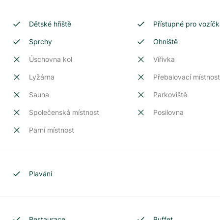
Dětské hřiště
Přístupné pro vozíčk
Sprchy
Ohniště
Úschovna kol
Vířivka
Lyžárna
Přebalovací místnos
Sauna
Parkoviště
Společenská místnost
Posilovna
Parní místnost
Plavání
Restaurace
Buffet