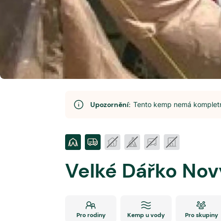
Upozornění:
Tento kemp nemá kompletní
Velké Dářko Nov
Pro rodiny
Kemp u vody
Pro skupiny