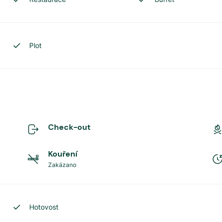
Plot
Check-out
Kouření
Zakázano
Hotovost