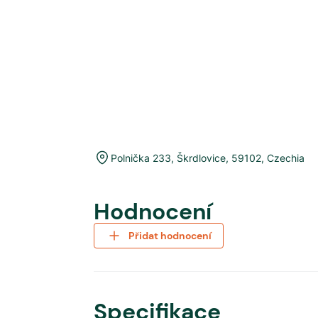
Polnička 233
,
Škrdlovice
,
59102
,
Czechia
Hodnocení
Přidat hodnocení
Specifikace