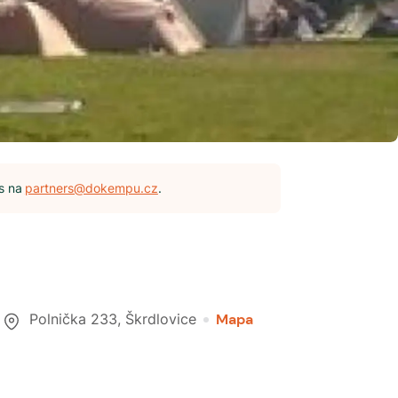
s na
partners@dokempu.cz
.
Polnička 233
,
Škrdlovice
Mapa