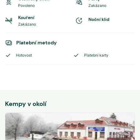
Povoleno
Zakázano
Kouření
Noční klid
Zakázano
Platební metody
Hotovost
Platební karty
Kempy v okolí