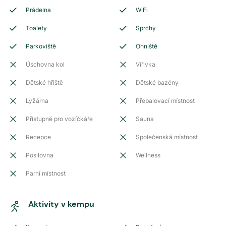
Prádelna
WiFi
Toalety
Sprchy
Parkoviště
Ohniště
Úschovna kol
Vířivka
Dětské hřiště
Dětské bazény
Lyžárna
Přebalovací místnost
Přístupné pro vozíčkáře
Sauna
Recepce
Společenská místnost
Posilovna
Wellness
Parní místnost
Aktivity v kempu