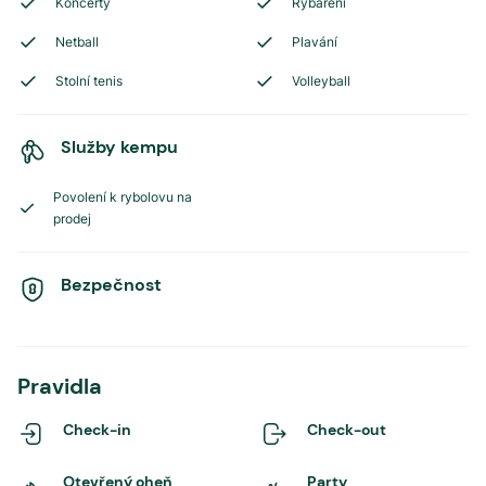
Koncerty
Rybaření
Netball
Plavání
Stolní tenis
Volleyball
Služby kempu
Povolení k rybolovu na
prodej
Bezpečnost
Pravidla
Check-in
Check-out
Otevřený oheň
Party