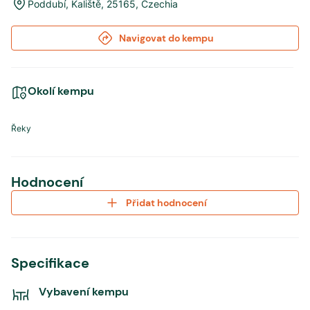
Poddubí
,
Kaliště
,
25165
,
Czechia
Navigovat do kempu
Okolí kempu
Řeky
Hodnocení
Přidat hodnocení
Specifikace
Vybavení kempu