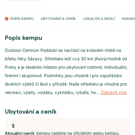
POPIS KEMPU
UBYTOVÁNÍ A CENÍK
LOKALITA A OKOLÍ
HODNO
Popis kempu
Outdoor Centrum Poddubí se nachází na krásném místě na
břehu řeky Sázavy. Středisko leží cca 30 km jihovýchodně od
Prahy a je ideálním místem pro ubytování rodinné, individuální,
firemní i skupinové. Podmínky jsou vhodné i pro uspořádání
školních výletů či škol v přírodě. Naše středisko je vhodné pro
rekreaci, výlety, vodáky, cyklistiku, rybáře, ho
...
Zobrazit více
Ubytování a ceník
Aktuální ceník
kempu najdete na oficiálním webu kempu.