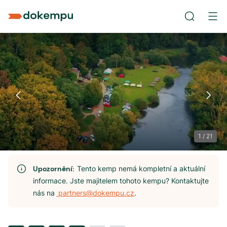
1
/
21
Upozornění:
Tento kemp nemá kompletní a aktuální
informace. Jste majitelem tohoto kempu? Kontaktujte
nás na
partners@dokempu.cz
.