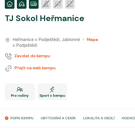
TJ Sokol Heřmanice
Heřmanice v Podještědí
,
Jablonné
Mapa
v Podještědí
Zavolat do kempu
Přejít na web kempu
Pro rodiny
Sport v kempu
POPIS KEMPU
UBYTOVÁNÍ A CENÍK
LOKALITA A OKOLÍ
HODNO