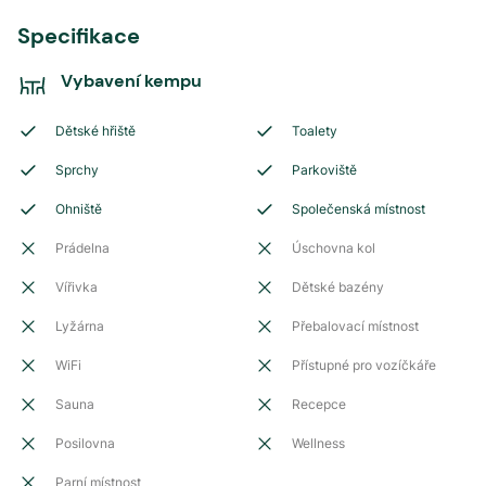
Specifikace
Vybavení kempu
Dětské hřiště
Toalety
Sprchy
Parkoviště
Ohniště
Společenská místnost
Prádelna
Úschovna kol
Vířivka
Dětské bazény
Lyžárna
Přebalovací místnost
WiFi
Přístupné pro vozíčkáře
Sauna
Recepce
Posilovna
Wellness
Parní místnost