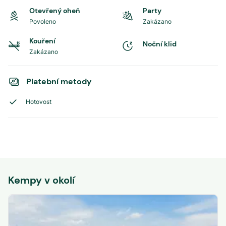
Otevřený oheň
Party
Povoleno
Zakázano
Kouření
Noční klid
Zakázano
Platební metody
Hotovost
Kempy v okolí