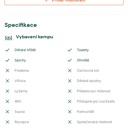
Přidat hodnocení
Specifikace
Vybavení kempu
Dětské hřiště
Toalety
Sprchy
Ohniště
Prádelna
Úschovna kol
Vířivka
Dětské bazény
Lyžárna
Přebalovací místnost
WiFi
Přístupné pro vozíčkáře
Sauna
Parkoviště
Recepce
Společenská místnost