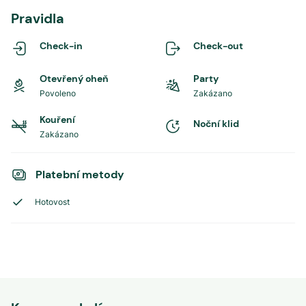
Pravidla
Check-in
Check-out
Otevřený oheň
Party
Povoleno
Zakázano
Kouření
Noční klid
Zakázano
Platební metody
Hotovost