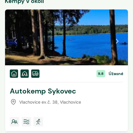
Kempy v okolí
Úžasné
9,8
Autokemp Sykovec
Vlachovice ev.č. 38
,
Vlachovice