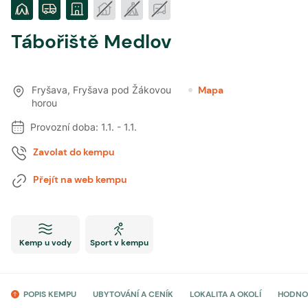
Tábořiště Medlov
Fryšava
,
Fryšava pod Žákovou
Mapa
horou
Provozní doba:
1.1.
-
1.1.
Zavolat do kempu
Přejít na web kempu
Kemp u vody
Sport v kempu
POPIS KEMPU
UBYTOVÁNÍ A CENÍK
LOKALITA A OKOLÍ
HODNO