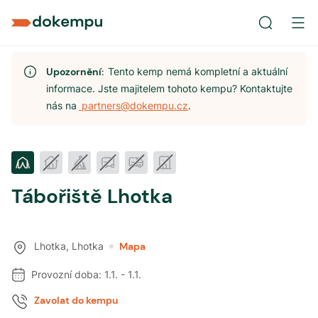
Upozornění:
Tento kemp nemá kompletní a aktuální
informace. Jste majitelem tohoto kempu? Kontaktujte
nás na
partners@dokempu.cz
.
Tábořiště Lhotka
Lhotka
,
Lhotka
Mapa
Provozní doba:
1.1.
-
1.1.
Zavolat do kempu