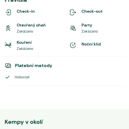
Check-in
Check-out
Otevřený oheň
Party
Zakázano
Zakázano
Kouření
Noční klid
Zakázano
Platební metody
Hotovost
Kempy v okolí