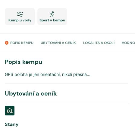
Kemp u vody
Sport v kempu
POPIS KEMPU
UBYTOVÁNÍ A CENÍK
LOKALITA A OKOLÍ
HODNO
Popis kempu
GPS poloha je jen orientační, nikoli přesná.
...
Ubytování a ceník
Stany