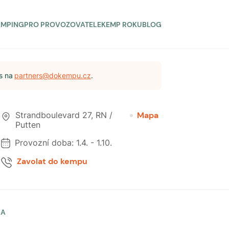
AMPING
PRO PROVOZOVATELE
KEMP ROKU
BLOG
s na
partners@dokempu.cz
.
Strandboulevard 27
,
RN /
Mapa
Putten
Provozní doba:
1.4.
-
1.10.
Zavolat do kempu
LA