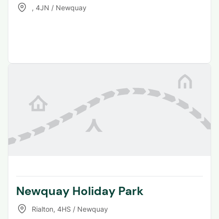
,
4JN / Newquay
Newquay Holiday Park
Rialton
,
4HS / Newquay