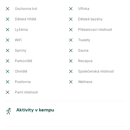
Úschovna kol
Vířivka
Dětské hřiště
Dětské bazény
Lyžárna
Přebalovací místnost
WiFi
Toalety
Sprchy
Sauna
Parkoviště
Recepce
Ohniště
Společenská místnost
Posilovna
Wellness
Parní místnost
Aktivity v kempu