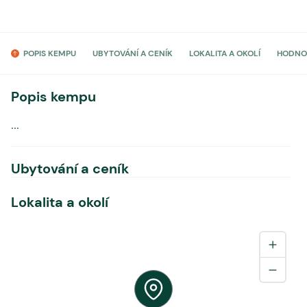
POPIS KEMPU
UBYTOVÁNÍ A CENÍK
LOKALITA A OKOLÍ
HODNO
Popis kempu
...
Ubytování a ceník
Lokalita a okolí