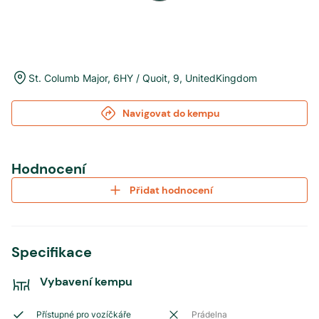
St. Columb Major
,
6HY / Quoit
,
9
,
UnitedKingdom
Navigovat do kempu
Hodnocení
Přidat hodnocení
Specifikace
Vybavení kempu
Přístupné pro vozíčkáře
Prádelna