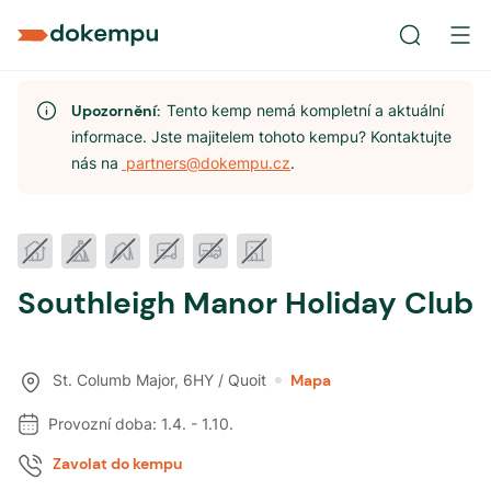
Upozornění:
Tento kemp nemá kompletní a aktuální
informace. Jste majitelem tohoto kempu? Kontaktujte
nás na
partners@dokempu.cz
.
Southleigh Manor Holiday Club
St. Columb Major
,
6HY / Quoit
Mapa
Provozní doba:
1.4.
-
1.10.
Zavolat do kempu