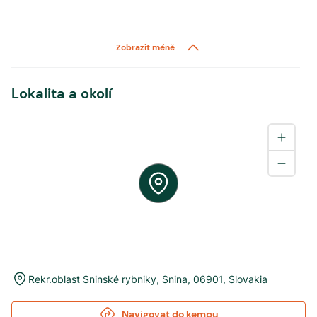
Zobrazit méně
Lokalita a okolí
Rekr.oblast Sninské rybniky
,
Snina
,
06901
,
Slovakia
Navigovat do kempu