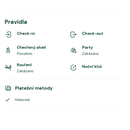
Pravidla
Check-in
Check-out
Otevřený oheň
Party
Povoleno
Zakázano
Kouření
Noční klid
Zakázano
Platební metody
Hotovost