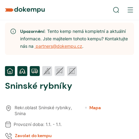
Upozornění:
Tento kemp nemá kompletní a aktuální
informace. Jste majitelem tohoto kempu? Kontaktujte
nás na
partners@dokempu.cz
.
Sninské rybníky
Rekr.oblast Sninské rybniky
,
Mapa
Snina
Provozní doba:
1.1.
-
1.1.
Zavolat do kempu