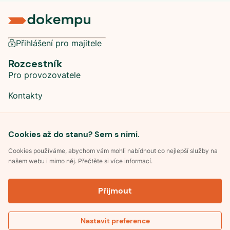
Přihlášení pro majitele
Rozcestník
Pro provozovatele
Kontakty
Sociální sítě
Cookies až do stanu? Sem s nimi.
Cookies používáme, abychom vám mohli nabídnout co nejlepší služby na
našem webu i mimo něj. Přečtěte si více informací.
©
2026
Dokempu.cz. Všechna práva vyhrazena.
Přijmout
Obchodní podmínky
Zpracování osobních údajů
Souhlas se zpracováním osobních údajů
Pravidla soutěže Kemp roku
Nastavit preference
Pravidla pro recenze
Kontakt