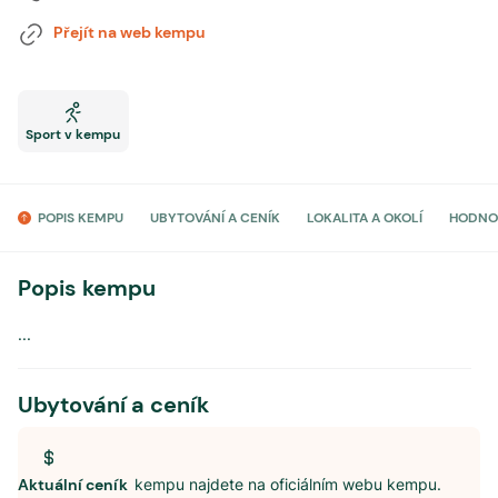
Přejít na web kempu
Sport v kempu
POPIS KEMPU
UBYTOVÁNÍ A CENÍK
LOKALITA A OKOLÍ
HODNO
Popis kempu
...
Ubytování a ceník
Aktuální ceník
kempu najdete na oficiálním webu kempu.