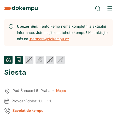
Upozornění:
Tento kemp nemá kompletní a aktuální
informace. Jste majitelem tohoto kempu? Kontaktujte
nás na
partners@dokempu.cz
.
Siesta
Pod Šancemi 5
,
Praha
Mapa
Provozní doba:
1.1.
-
1.1.
Zavolat do kempu