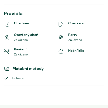
Pravidla
Check-in
Check-out
Otevřený oheň
Party
Zakázano
Zakázano
Kouření
Noční klid
Zakázano
Platební metody
Hotovost