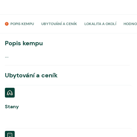
POPIS KEMPU
UBYTOVÁNÍ A CENÍK
LOKALITA A OKOLÍ
HODNO
Popis kempu
...
Ubytování a ceník
Stany