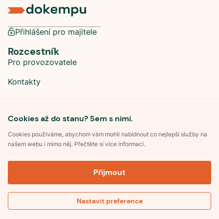
Přihlášení pro majitele
Rozcestník
Pro provozovatele
Kontakty
Sociální sítě
Cookies až do stanu? Sem s nimi.
Cookies používáme, abychom vám mohli nabídnout co nejlepší služby na
našem webu i mimo něj. Přečtěte si více informací.
©
2026
Dokempu.cz. Všechna práva vyhrazena.
Přijmout
Obchodní podmínky
Zpracování osobních údajů
Souhlas se zpracováním osobních údajů
Pravidla soutěže Kemp roku
Nastavit preference
Pravidla pro recenze
Kontakt
Optimalizace pro vyhledávání