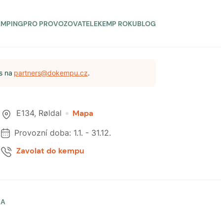
AMPING
PRO PROVOZOVATELE
KEMP ROKU
BLOG
s na
partners@dokempu.cz
.
E134
,
Røldal
Mapa
Provozní doba:
1.1.
-
31.12.
Zavolat do kempu
LA