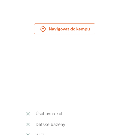
Navigovat do kempu
Úschovna kol
Dětské bazény