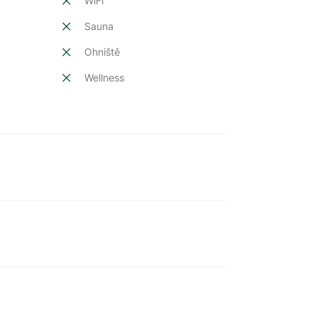
t
WiFi
Sauna
Ohniště
Wellness