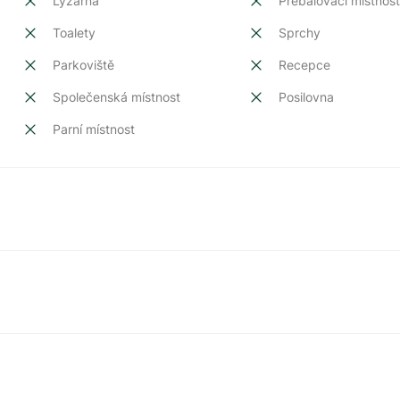
Lyžárna
Přebalovací místnos
Toalety
Sprchy
Parkoviště
Recepce
Společenská místnost
Posilovna
Parní místnost