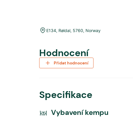
E134
,
Røldal
,
5760
,
Norway
Hodnocení
Přidat hodnocení
Specifikace
Vybavení kempu