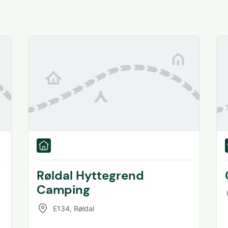
Røldal Hyttegrend
Camping
E134
,
Røldal