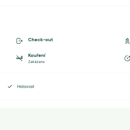
Check-out
Kouření
Zakázano
Hotovost