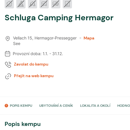
Schluga Camping Hermagor
Vellach 15
,
Hermagor-Pressegger
Mapa
See
Provozní doba:
1.1.
-
31.12.
Zavolat do kempu
Přejít na web kempu
POPIS KEMPU
UBYTOVÁNÍ A CENÍK
LOKALITA A OKOLÍ
HODNO
Popis kempu