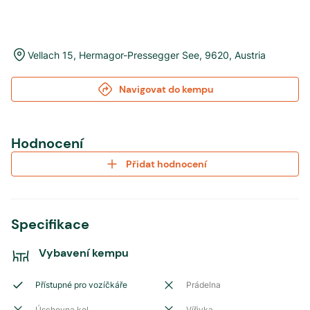
Vellach 15
,
Hermagor-Pressegger See
,
9620
,
Austria
Navigovat do kempu
Hodnocení
Přidat hodnocení
Specifikace
Vybavení kempu
Přístupné pro vozíčkáře
Prádelna
Úschovna kol
Vířivka