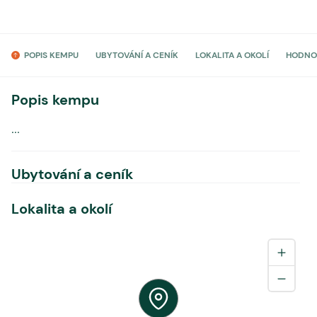
POPIS KEMPU
UBYTOVÁNÍ A CENÍK
LOKALITA A OKOLÍ
HODNO
Popis kempu
...
Ubytování a ceník
Lokalita a okolí