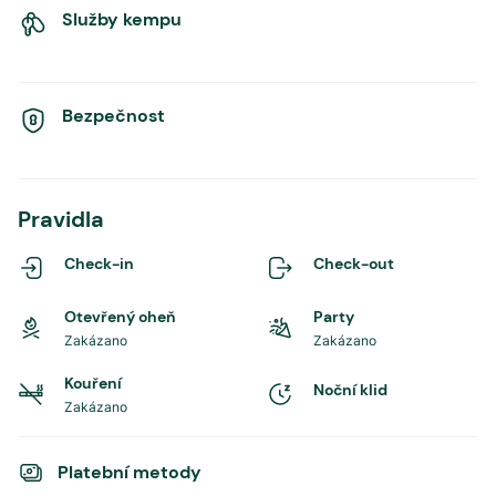
Služby kempu
Bezpečnost
Pravidla
Check-in
Check-out
Otevřený oheň
Party
Zakázano
Zakázano
Kouření
Noční klid
Zakázano
Platební metody