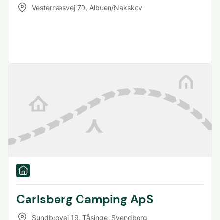
Vesternæsvej 70
,
Albuen/Nakskov
Carlsberg Camping ApS
Sundbrovej 19, Tåsinge
,
Svendborg