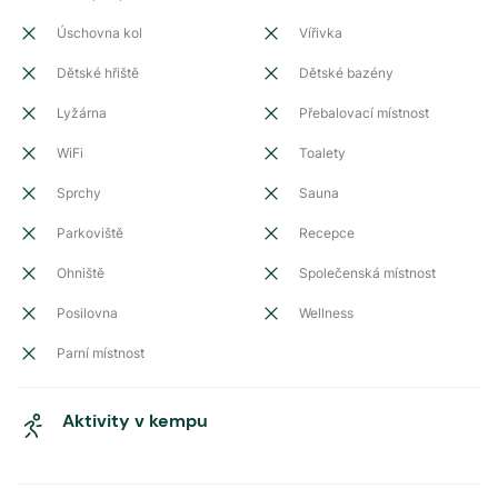
Úschovna kol
Vířivka
Dětské hřiště
Dětské bazény
Lyžárna
Přebalovací místnost
WiFi
Toalety
Sprchy
Sauna
Parkoviště
Recepce
Ohniště
Společenská místnost
Posilovna
Wellness
Parní místnost
Aktivity v kempu