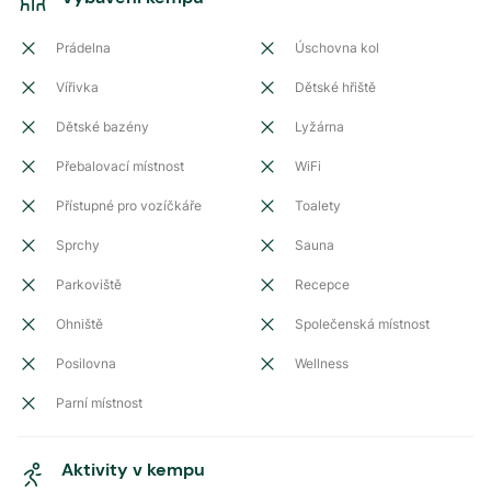
Prádelna
Úschovna kol
Vířivka
Dětské hřiště
Dětské bazény
Lyžárna
Přebalovací místnost
WiFi
Přístupné pro vozíčkáře
Toalety
Sprchy
Sauna
Parkoviště
Recepce
Ohniště
Společenská místnost
Posilovna
Wellness
Parní místnost
Aktivity v kempu