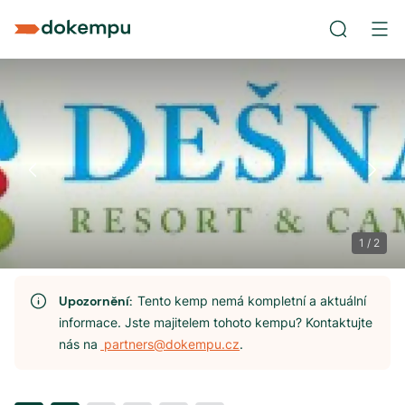
1
/
2
Upozornění:
Tento kemp nemá kompletní a aktuální
informace. Jste majitelem tohoto kempu? Kontaktujte
nás na
partners@dokempu.cz
.