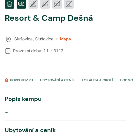
Resort & Camp Dešná
Slušovice
,
Slušovice
Mapa
Provozní doba:
1.1.
-
31.12.
POPIS KEMPU
UBYTOVÁNÍ A CENÍK
LOKALITA A OKOLÍ
HODNO
Popis kempu
...
Ubytování a ceník