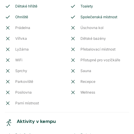
Dětské hřiště
Toalety
Ohniště
Společenská místnost
Prádelna
Úschovna kol
Vířivka
Dětské bazény
Lyžárna
Přebalovací místnost
WiFi
Přístupné pro vozíčkáře
Sprchy
Sauna
Parkoviště
Recepce
Posilovna
Wellness
Parní místnost
Aktivity v kempu