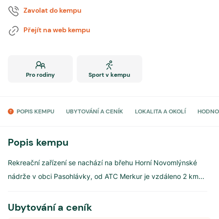
Zavolat do kempu
Přejít na web kempu
Pro rodiny
Sport v kempu
POPIS KEMPU
UBYTOVÁNÍ A CENÍK
LOKALITA A OKOLÍ
HODNO
Popis kempu
Rekreační zařízení se nachází na břehu Horní Novomlýnské
nádrže v obci Pasohlávky, od ATC Merkur je vzdáleno 2 km
...
Ubytování a ceník