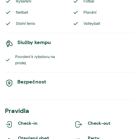
Rybaření
Fotbal
Netball
Plavání
Stolní tenis
Volleyball
Služby kempu
Povolení k rybolovu na
prodej
Bezpečnost
Pravidla
Check-in
Check-out
Otevřený oheň
Party