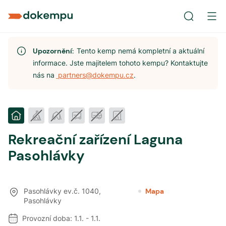
Upozornění:
Tento kemp nemá kompletní a aktuální
informace. Jste majitelem tohoto kempu? Kontaktujte
nás na
partners@dokempu.cz
.
Rekreační zařízení Laguna
Pasohlávky
Pasohlávky ev.č. 1040
,
Mapa
Pasohlávky
Provozní doba:
1.1.
-
1.1.