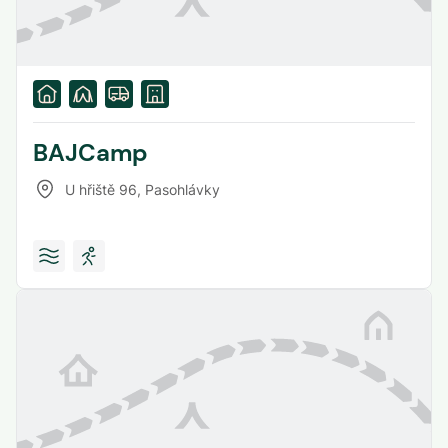
BAJCamp
U hřiště 96
,
Pasohlávky