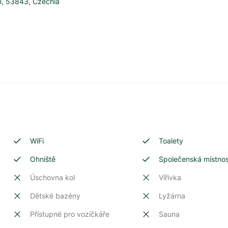
m
,
53843
,
Czechia
WiFi
Toalety
Ohniště
Společenská místno
Úschovna kol
Vířivka
Dětské bazény
Lyžárna
Přístupné pro vozíčkáře
Sauna