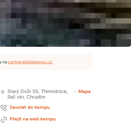
s na
partners@dokempu.cz
.
Starý Dvůr 55, Třemošnice
,
Mapa
Seč okr. Chrudim
Zavolat do kempu
Přejít na web kempu