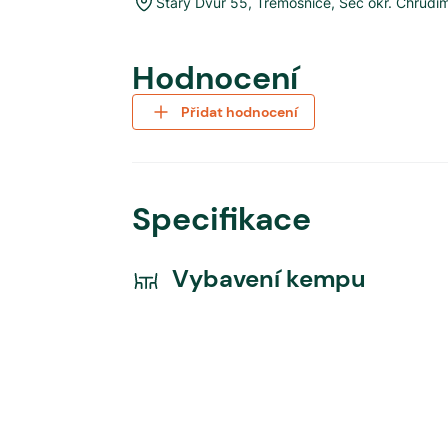
Starý Dvůr 55, Třemošnice
,
Seč okr. Chrudi
Hodnocení
Přidat hodnocení
Specifikace
Vybavení kempu