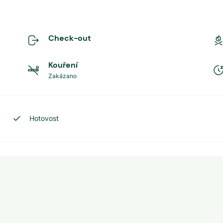
Check-out
Kouření
Zakázano
Hotovost