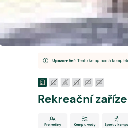
Upozornění:
Tento kemp nemá kompletní
Rekreační zaříze
Pro rodiny
Kemp u vody
Sport v kemp