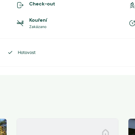
Check-out
Kouření
Zakázano
Hotovost