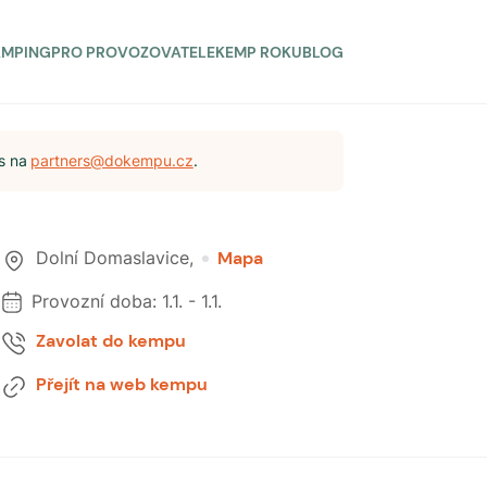
AMPING
PRO PROVOZOVATELE
KEMP ROKU
BLOG
s na
partners@dokempu.cz
.
Dolní Domaslavice
,
Mapa
Provozní doba:
1.1.
-
1.1.
Zavolat do kempu
Přejít na web kempu