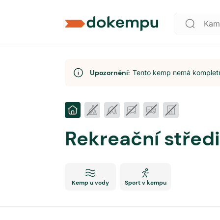
Upozornění:
Tento kemp nemá kompletní
Rekreační střed
Kemp u vody
Sport v kempu