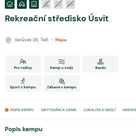
Rekreační středisko Úsvit
Vanůvek 26
,
Telč
Mapa
Pro rodiny
Kemp u vody
Bazén
Sport v kempu
Zábava v kempu
POPIS KEMPU
UBYTOVÁNÍ A CENÍK
LOKALITA A OKOLÍ
HODNO
Popis kempu