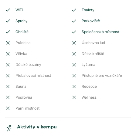
WiFi
Toalety
Sprchy
Parkoviště
Ohniště
Společenská místnost
Prádelna
Úschovna kol
Vířivka
Dětské hřiště
Dětské bazény
Lyžárna
Přebalovací místnost
Přístupné pro vozíčkáře
Sauna
Recepce
Posilovna
Wellness
Parní místnost
Aktivity v kempu