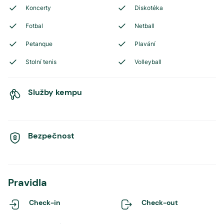
Koncerty
Diskotéka
Fotbal
Netball
Petanque
Plavání
Stolní tenis
Volleyball
Služby kempu
Bezpečnost
Pravidla
Check-in
Check-out