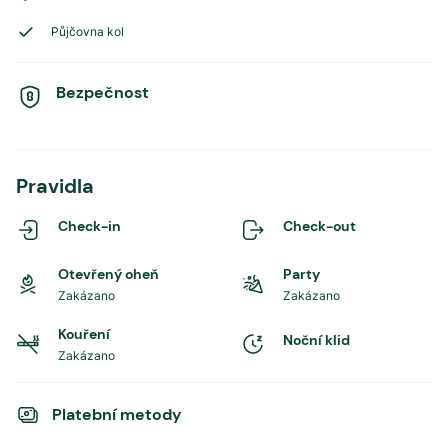
Půjčovna kol
Bezpečnost
Pravidla
Check-in
Check-out
Otevřený oheň
Party
Zakázano
Zakázano
Kouření
Noční klid
Zakázano
Platební metody