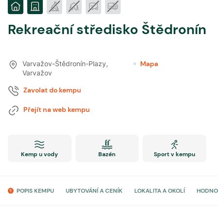
Rekreační středisko Štědronín
Varvažov-Štědronín-Plazy
,
Mapa
Varvažov
Zavolat do kempu
Přejít na web kempu
Kemp u vody
Bazén
Sport v kempu
POPIS KEMPU
UBYTOVÁNÍ A CENÍK
LOKALITA A OKOLÍ
HODNO