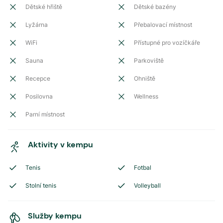
Dětské hřiště
Dětské bazény
Lyžárna
Přebalovací místnost
WiFi
Přístupné pro vozíčkáře
Sauna
Parkoviště
Recepce
Ohniště
Posilovna
Wellness
Parní místnost
Aktivity v kempu
Tenis
Fotbal
Stolní tenis
Volleyball
Služby kempu