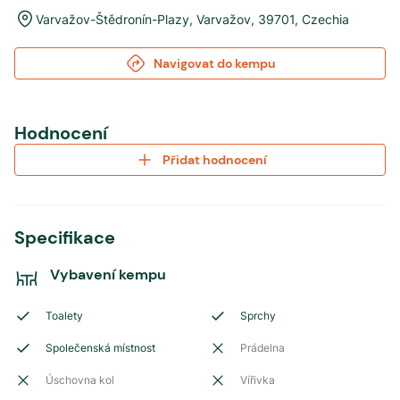
Varvažov-Štědronín-Plazy
,
Varvažov
,
39701
,
Czechia
Navigovat do kempu
Hodnocení
Přidat hodnocení
Specifikace
Vybavení kempu
Toalety
Sprchy
Společenská místnost
Prádelna
Úschovna kol
Vířivka