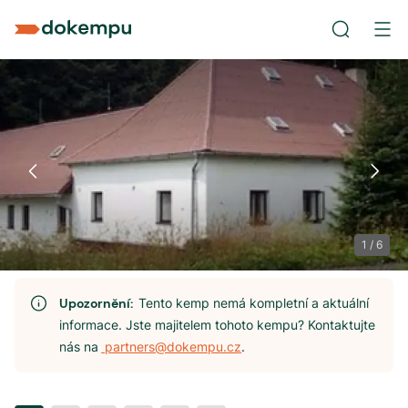
1
/
6
Upozornění:
Tento kemp nemá kompletní a aktuální
informace. Jste majitelem tohoto kempu? Kontaktujte
nás na
partners@dokempu.cz
.