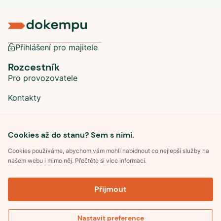
Přihlášení pro majitele
Rozcestník
Pro provozovatele
Kontakty
Sociální sítě
Cookies až do stanu? Sem s nimi.
Cookies používáme, abychom vám mohli nabídnout co nejlepší služby na
našem webu i mimo něj. Přečtěte si více informací.
©
2026
Dokempu.cz. Všechna práva vyhrazena.
Přijmout
Obchodní podmínky
Zpracování osobních údajů
Souhlas se zpracováním osobních údajů
Pravidla soutěže Kemp roku
Nastavit preference
Pravidla pro recenze