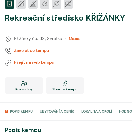
Rekreační středisko KŘIŽÁNKY
Křižánky čp. 93
,
Svratka
Mapa
Zavolat do kempu
Přejít na web kempu
Pro rodiny
Sport v kempu
POPIS KEMPU
UBYTOVÁNÍ A CENÍK
LOKALITA A OKOLÍ
HODNO
Popis kempu