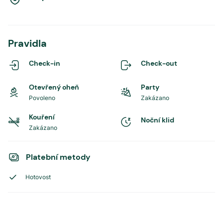
Pravidla
Check-in
Check-out
Otevřený oheň
Party
Povoleno
Zakázano
Kouření
Noční klid
Zakázano
Platební metody
Hotovost