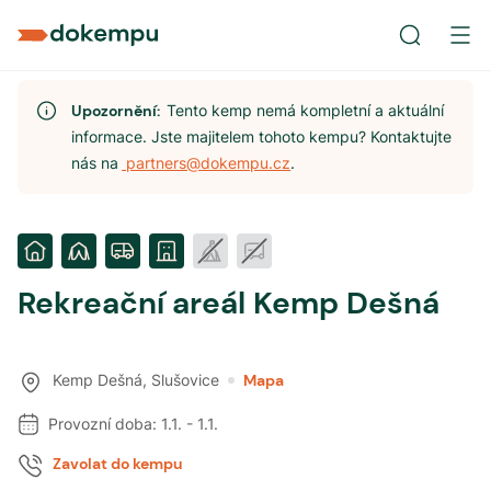
Upozornění:
Tento kemp nemá kompletní a aktuální
informace. Jste majitelem tohoto kempu? Kontaktujte
nás na
partners@dokempu.cz
.
Rekreační areál Kemp Dešná
Kemp Dešná
,
Slušovice
Mapa
Provozní doba:
1.1.
-
1.1.
Zavolat do kempu