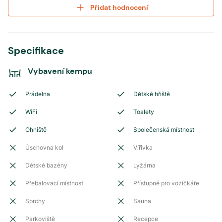
Přidat hodnocení
Specifikace
Vybavení kempu
Prádelna
Dětské hřiště
WiFi
Toalety
Ohniště
Společenská místnost
Úschovna kol
Vířivka
Dětské bazény
Lyžárna
Přebalovací místnost
Přístupné pro vozíčkáře
Sprchy
Sauna
Parkoviště
Recepce