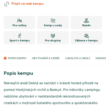
Přejít na web kempu
Pro rodiny
Kemp u vody
Bazén
Sport v kempu
Pro skupiny
Zábava v kempu
POPIS KEMPU
UBYTOVÁNÍ A CENÍK
LOKALITA A OKOLÍ
HODNO
Popis kempu
Rekreační areál Dešná se nachází v krásné horské přírodě na
pomezí Hostýnských vrchů a Beskyd. Pro milovníky campingu
nabízíme ubytování v nadstandardně rekonstruovaných
chatkách s možností bohatého sportovního a společenského