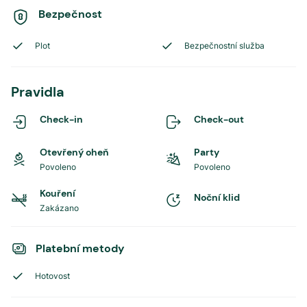
Bezpečnost
Plot
Bezpečnostní služba
Pravidla
Check-in
Check-out
Otevřený oheň
Party
Povoleno
Povoleno
Kouření
Noční klid
Zakázano
Platební metody
Hotovost