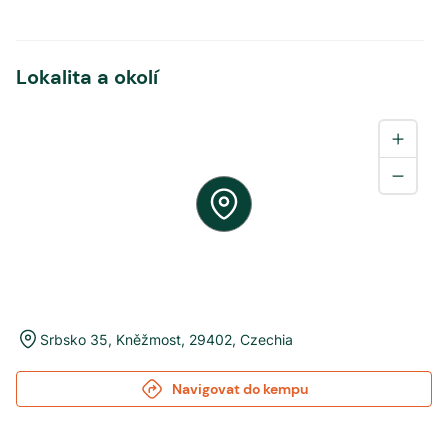
Lokalita a okolí
Srbsko 35
,
Kněžmost
,
29402
,
Czechia
Navigovat do kempu