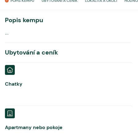
POPIS KEMPU
UBYTOVÁNÍ A CENÍK
LOKALITA A OKOLÍ
HODNO
Popis kempu
...
Ubytování a ceník
Chatky
Apartmany nebo pokoje