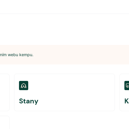
álním webu kempu.
Stany
K