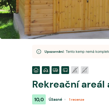
Upozornění:
Tento kemp nemá kompletní
Rekreační areál
10,0
Úžasné
1
recenze