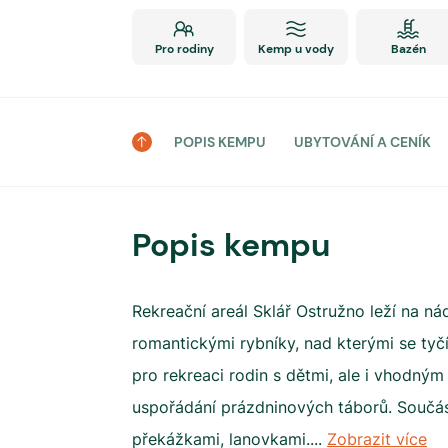
Pro rodiny
Kemp u vody
Bazén
POPIS KEMPU
UBYTOVÁNÍ A CENÍK
Popis kempu
Rekreační areál Sklář Ostružno leží na 
romantickými rybníky, nad kterými se tyč
pro rekreaci rodin s dětmi, ale i vhodným
uspořádání prázdninových táborů. Součás
překážkami, lanovkami.
...
Zobrazit více