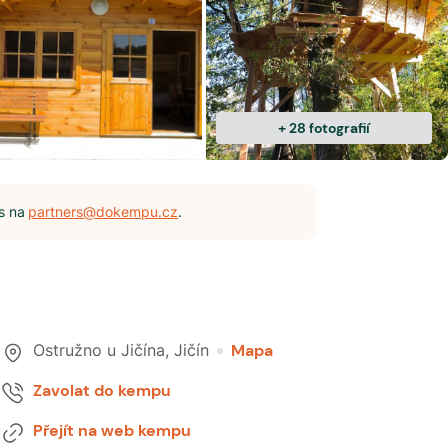
+
28
fotografií
s na
partners@dokempu.cz
.
Ostružno u Jičína
,
Jičín
Mapa
Zavolat do kempu
Přejít na web kempu