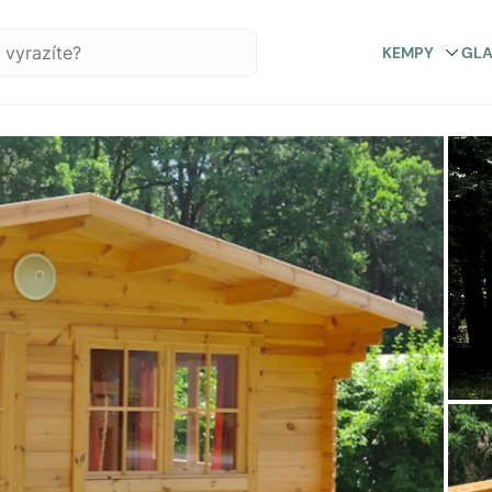
KEMPY
GL