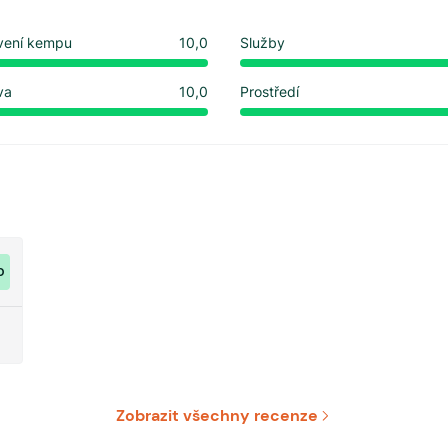
vení kempu
10,0
Služby
va
10,0
Prostředí
0
Zobrazit všechny recenze