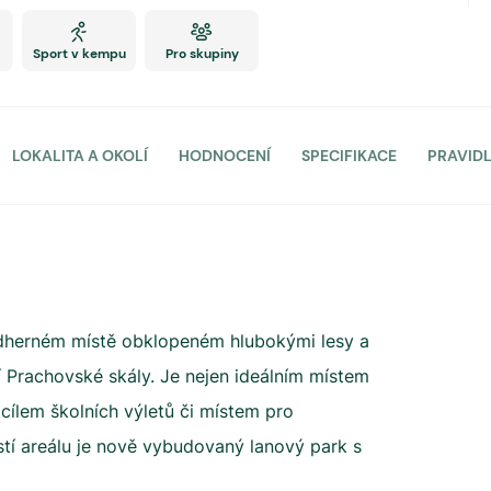
Sport v kempu
Pro skupiny
LOKALITA A OKOLÍ
HODNOCENÍ
SPECIFIKACE
PRAVID
nádherném místě obklopeném hlubokými lesy a
í Prachovské skály. Je nejen ideálním místem
 cílem školních výletů či místem pro
tí areálu je nově vybudovaný lanový park s