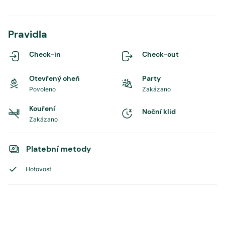
Pravidla
Check-in
Check-out
Otevřený oheň
Party
Povoleno
Zakázano
Kouření
Noční klid
Zakázano
Platební metody
Hotovost