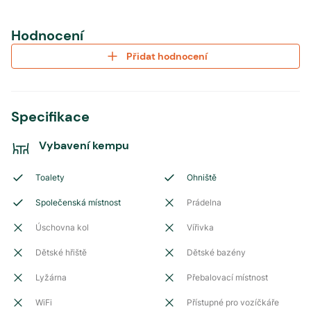
Hodnocení
Přidat hodnocení
Specifikace
Vybavení kempu
Toalety
Ohniště
Společenská místnost
Prádelna
Úschovna kol
Vířivka
Dětské hřiště
Dětské bazény
Lyžárna
Přebalovací místnost
WiFi
Přístupné pro vozíčkáře