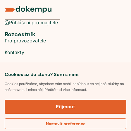
Přihlášení pro majitele
Rozcestník
Pro provozovatele
Kontakty
Sociální sítě
Cookies až do stanu? Sem s nimi.
Cookies používáme, abychom vám mohli nabídnout co nejlepší služby na
našem webu i mimo něj. Přečtěte si více informací.
©
2026
Dokempu.cz. Všechna práva vyhrazena.
Přijmout
Obchodní podmínky
Zpracování osobních údajů
Souhlas se zpracováním osobních údajů
Pravidla soutěže Kemp roku
Nastavit preference
Pravidla pro recenze
Kontakt
Optimalizace pro vyhledávání