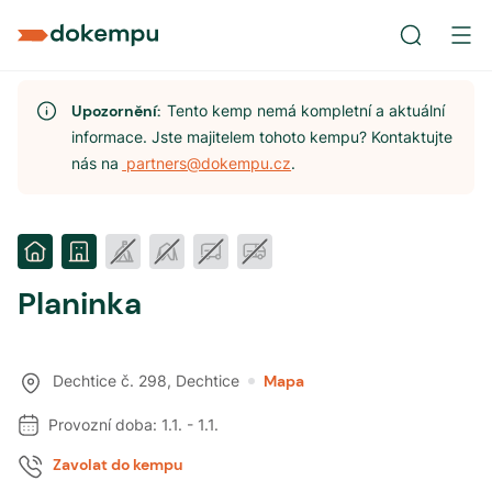
Upozornění:
Tento kemp nemá kompletní a aktuální
informace. Jste majitelem tohoto kempu? Kontaktujte
nás na
partners@dokempu.cz
.
Planinka
Dechtice č. 298
,
Dechtice
Mapa
Provozní doba:
1.1.
-
1.1.
Zavolat do kempu